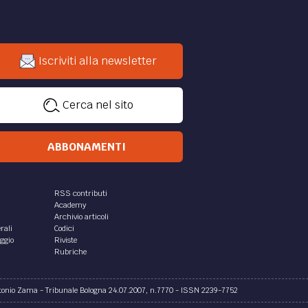
Iscriviti alla newsletter
Cerca nel sito
ABBONAMENTI
RSS contributi
Academy
Archivio articoli
rali
Codici
aggio
Riviste
Rubriche
ntonio Zama - Tribunale Bologna 24.07.2007, n.7770 - ISSN 2239-7752