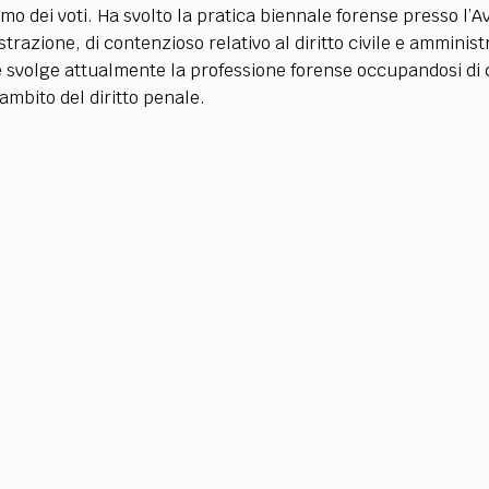
TEAM
o dei voti. Ha svolto la pratica biennale forense presso l’Av
AZIONE
COMITATO SCIENTIFICO
AUTORI
CURATORI
FOTOGRAFI
PARTNER
C
zione, di contenzioso relativo al diritto civile e amministrat
11 e svolge attualmente la professione forense occupandosi di
’ambito del diritto penale.
EXTRA
CODICI
RUBRICHE
LIBRI
PROCEEDINGS
PUBBLICITÀ
CONTATTI
SOCIAL MEDIA