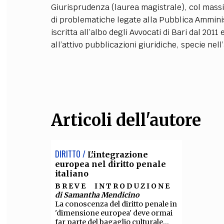
Giurisprudenza (laurea magistrale), col massim
FILODIRITTO
RED
di problematiche legate alla Pubblica Amministra
iscritta all’albo degli Avvocati di Bari dal 20
all’attivo pubblicazioni giuridiche, specie nell
Articoli dell'autore
DIRITTO /
L'integrazione
europea nel diritto penale
italiano
B R E V E I N T R O D U Z I O N E
di Samantha Mendicino
La conoscenza del diritto penale in
'dimensione europea' deve ormai
far parte del bagaglio culturale...