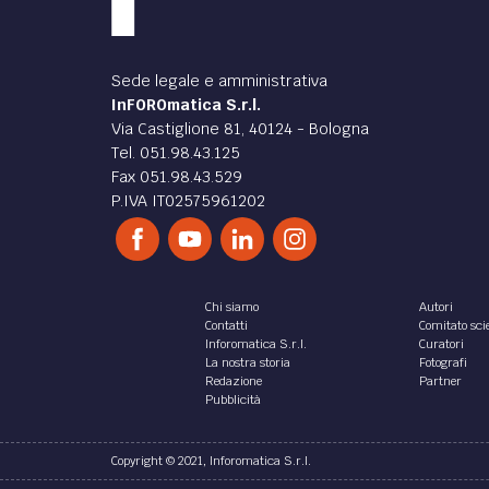
Sede legale e amministrativa
InFOROmatica S.r.l.
Via Castiglione 81, 40124 - Bologna
Tel. 051.98.43.125
Fax 051.98.43.529
P.IVA IT02575961202
Chi siamo
Autori
Contatti
Comitato scie
Inforomatica S.r.l.
Curatori
La nostra storia
Fotografi
Redazione
Partner
Pubblicità
Copyright © 2021, Inforomatica S.r.l.