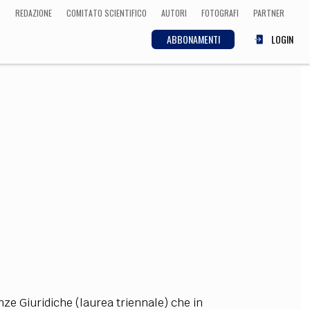
REDAZIONE
COMITATO SCIENTIFICO
AUTORI
FOTOGRAFI
PARTNER
ABBONAMENTI
LOGIN
SCIENZA
ECONOMIA
Matematica, Fisica,
Biologia, Cifrematica,
Medicina
CULTURA
 Cinema, Musica,
Letteratura
ienze Giuridiche (laurea triennale) che in