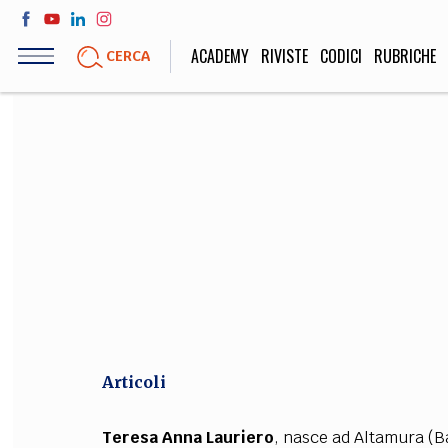
Salta
al
ACADEMY
RIVISTE
CODICI
RUBRICHE
CERCA
contenuto
principale
LIFE STYLE
SOCIETÀ
Sport, Cucina, Viaggi,
Politica, Attua
Moda
Educazione, Lavor
STORIA E FILO
Scienze stori
umanistiche, Re
Articoli
Teresa Anna Lauriero
, nasce ad Altamura (Ba)