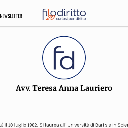
NEWSLETTER
DIRITTO
lità,
o, Esteri
Avv. Teresa Anna Lauriero
SOFIA
INNOVAZIONE
che,
Scienze informatiche,
Arte,
ligione
Architettura, Ingegneria
 il 18 luglio 1982. Si laurea all’ Università di Bari sia in Sc