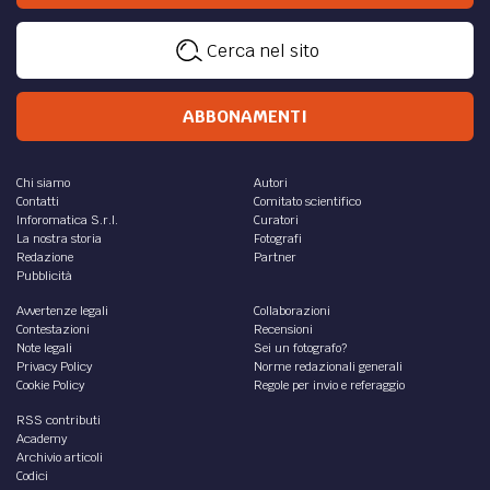
Cerca nel sito
ABBONAMENTI
Chi siamo
Autori
Contatti
Comitato scientifico
Inforomatica S.r.l.
Curatori
La nostra storia
Fotografi
Redazione
Partner
Pubblicità
Avvertenze legali
Collaborazioni
Contestazioni
Recensioni
Note legali
Sei un fotografo?
Privacy Policy
Norme redazionali generali
Cookie Policy
Regole per invio e referaggio
RSS contributi
Academy
Archivio articoli
Codici