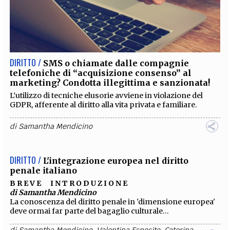
DIRITTO /
SMS o chiamate dalle compagnie
telefoniche di “acquisizione consenso” al
marketing? Condotta illegittima e sanzionata!
L’utilizzo di tecniche elusorie avviene in violazione del
GDPR, afferente al diritto alla vita privata e familiare.
di
Samantha Mendicino
DIRITTO /
L'integrazione europea nel diritto
penale italiano
B R E V E I N T R O D U Z I O N E
di Samantha Mendicino
La conoscenza del diritto penale in 'dimensione europea'
deve ormai far parte del bagaglio culturale...