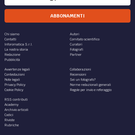
ABBONAMENTI
Chi siamo
Autori
Contatti
Comitato scientifico
Inforomatica S.r.l.
Curatori
La nostra storia
Fotografi
Redazione
Partner
Pubblicità
Avvertenze legali
Collaborazioni
Contestazioni
Recensioni
Note legali
Sei un fotografo?
Privacy Policy
Norme redazionali generali
Cookie Policy
Regole per invio e referaggio
RSS contributi
Academy
Archivio articoli
Codici
Riviste
Rubriche