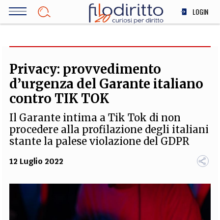
Salta
LOGIN
al
contenuto
DIRITTO
principale
ECONOMIA
SOCIETÀ
Privacy: provvedimento
MEDICINA
d’urgenza del Garante italiano
SCIENZA
contro TIK TOK
STORIA E FILOSOFIA
Il Garante intima a Tik Tok di non
INNOVAZIONE
procedere alla profilazione degli italiani
ALTRO
stante la palese violazione del GDPR
12 Luglio 2022
TEAM
FILODIRITTO
REDAZIONE
COMITATO SCIENTIFICO
AUTORI
CURATORI
FOTOGRAFI
PARTNER
COLLABORA CON NOI