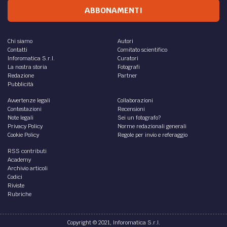
ABBONAMENTI
Chi siamo
Autori
Contatti
Comitato scientifico
Inforomatica S.r.l.
Curatori
La nostra storia
Fotografi
Redazione
Partner
Pubblicità
Avvertenze legali
Collaborazioni
Contestazioni
Recensioni
Note legali
Sei un fotografo?
Privacy Policy
Norme redazionali generali
Cookie Policy
Regole per invio e referaggio
RSS contributi
Academy
Archivio articoli
Codici
Riviste
Rubriche
Copyright © 2021, Inforomatica S.r.l.