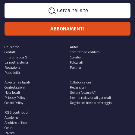
Cerca nel sito
ABBONAMENTI
Chi siamo
Autori
Contatti
Comitato scientifico
Inforomatica S.r.l.
Curatori
La nostra storia
Fotografi
Redazione
Partner
Pubblicità
Avvertenze legali
Collaborazioni
Contestazioni
Recensioni
Note legali
Sei un fotografo?
Privacy Policy
Norme redazionali generali
Cookie Policy
Regole per invio e referaggio
RSS contributi
Academy
Archivio articoli
Codici
Riviste