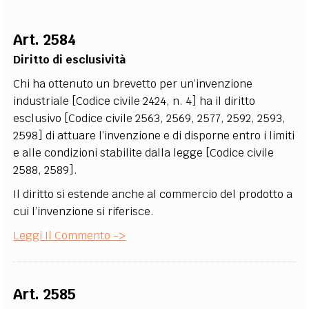
EXTRA
Art. 2584
CODICI
RUBRICHE
LIBRI
PROCEEDINGS
PUBBLICITÀ
CONTATTI
Diritto di esclusività
SOCIAL MEDIA
Chi ha ottenuto un brevetto per un’invenzione
industriale [Codice civile 2424, n. 4] ha il diritto
esclusivo [Codice civile 2563, 2569, 2577, 2592, 2593,
2598] di attuare l’invenzione e di disporne entro i limiti
e alle condizioni stabilite dalla legge [Codice civile
2588, 2589].
Il diritto si estende anche al commercio del prodotto a
cui l’invenzione si riferisce.
Leggi Il Commento ->
Art. 2585