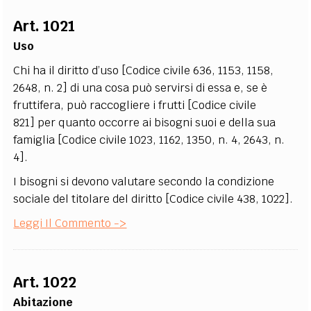
EXTRA
Art. 1021
CODICI
RUBRICHE
LIBRI
PROCEEDINGS
PUBBLICITÀ
CONTATTI
Uso
Chi ha il diritto d’uso [Codice civile 636, 1153, 1158,
SOCIAL MEDIA
2648, n. 2] di una cosa può servirsi di essa e, se è
fruttifera, può raccogliere i frutti [Codice civile
821] per quanto occorre ai bisogni suoi e della sua
famiglia [Codice civile 1023, 1162, 1350, n. 4, 2643, n.
4].
I bisogni si devono valutare secondo la condizione
sociale del titolare del diritto [Codice civile 438, 1022].
Leggi Il Commento ->
Art. 1022
Abitazione