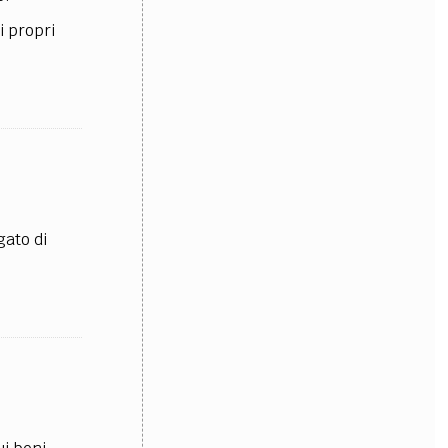
i propri
OLLABORA CON NOI
gato di