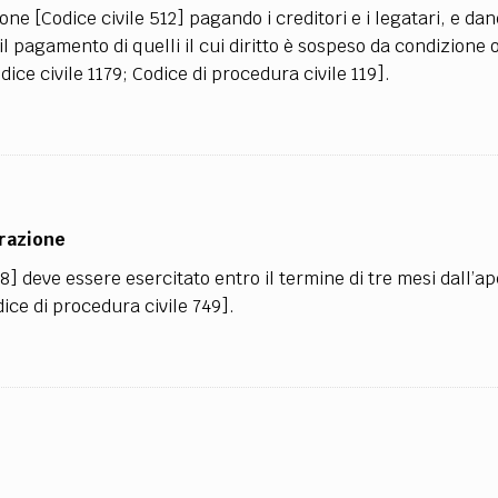
ne [Codice civile 512] pagando i creditori e i legatari, e da
l pagamento di quelli il cui diritto è sospeso da condizione 
ce civile 1179; Codice di procedura civile 119].
arazione
518] deve essere esercitato entro il termine di tre mesi dall’a
ice di procedura civile 749].