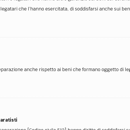
TEAM
legatari che l’hanno esercitata, di soddisfarsi anche sui ben
AZIONE
COMITATO SCIENTIFICO
AUTORI
CURATORI
FOTOGRAFI
PARTNER
C
EXTRA
CODICI
RUBRICHE
LIBRI
PROCEEDINGS
PUBBLICITÀ
CONTATTI
SOCIAL MEDIA
separazione anche rispetto ai beni che formano oggetto di le
aratisti