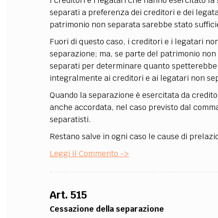
I creditori e i legatari che hanno esercitato la
separati a preferenza dei creditori e dei legat
patrimonio non separata sarebbe stato sufficien
Fuori di questo caso, i creditori e i legatari
separazione; ma, se parte del patrimonio non è
separati per determinare quanto spetterebbe a
integralmente ai creditori e ai legatari non sep
Quando la separazione è esercitata da creditori 
anche accordata, nel caso previsto dal comma p
separatisti.
Restano salve in ogni caso le cause di prelazio
Leggi Il Commento ->
Art. 515
Cessazione della separazione