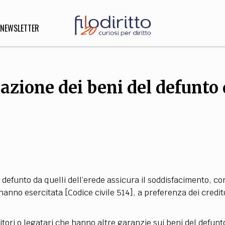
NEWSLETTER
azione dei beni del defunto
DIRITTO
lità,
o, Esteri
SOFIA
INNOVAZIONE
che,
Scienze informatiche,
Arte,
 defunto da quelli dell’erede assicura il soddisfacimento, con
ligione
Architettura, Ingegneria
l’hanno esercitata [Codice civile 514], a preferenza dei credit
ditori o legatari che hanno altre garanzie sui beni del defunt