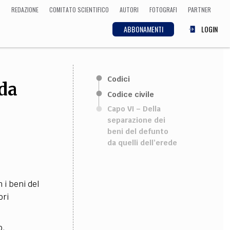
REDAZIONE
COMITATO SCIENTIFICO
AUTORI
FOTOGRAFI
PARTNER
ABBONAMENTI
LOGIN
SCIENZA
Codici
 da
ECONOMIA
Matematica, Fisica,
Codice civile
Biologia, Cifrematica,
Capo VI – Della
Medicina
separazione dei
beni del defunto
da quelli dell’erede
CULTURA
 Cinema, Musica,
 i beni del
Letteratura
ori
o.