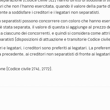
 separazione [Codice civile 512] hanno diritto di soddisfarsi s
ari che non l’hanno esercitata, quando il valore della parte d
te a soddisfare i creditori e i legatari non separatisti.
 non separatisti possono concorrere con coloro che hanno eser
 stata separata, il valore di questa si aggiunge al prezzo d
 ciascuno dei concorrenti, e quindi si considera come attri
aratisti [disposizioni di attuazione e transitorie Codice civil
e legatari, i creditori sono preferiti ai legatari. La prefere
recedente, ai creditori non separatisti di fronte ai legatar
ne [Codice civile 2741, 2772].