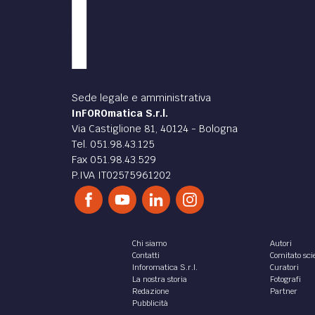
Sede legale e amministrativa
InFOROmatica S.r.l.
Via Castiglione 81, 40124 - Bologna
Tel. 051.98.43.125
Fax 051.98.43.529
P.IVA IT02575961202
Chi siamo
Autori
Contatti
Comitato scie
Inforomatica S.r.l.
Curatori
La nostra storia
Fotografi
Redazione
Partner
Pubblicità