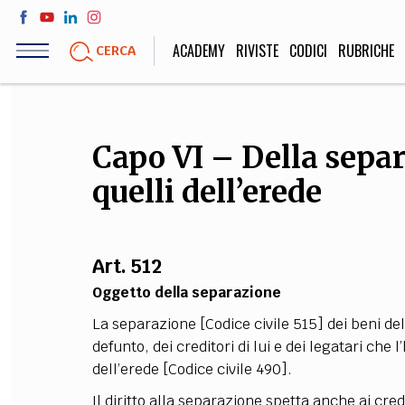
Salta
al
ACADEMY
RIVISTE
CODICI
RUBRICHE
CERCA
contenuto
principale
LIFE STYLE
SOCIETÀ
Capo VI – Della separ
Sport, Cucina, Viaggi,
Politica, Attua
quelli dell’erede
Moda
Educazione, Lavor
Art. 512
STORIA E FILO
Oggetto della separazione
Scienze stori
La separazione [Codice civile 515] dei beni del
umanistiche, Re
defunto, dei creditori di lui e dei legatari che 
dell’erede [Codice civile 490].
Il diritto alla separazione spetta anche ai cre