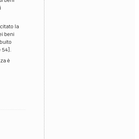
ui beni
i
citato la
ei beni
buito
e 54].
nza è
i