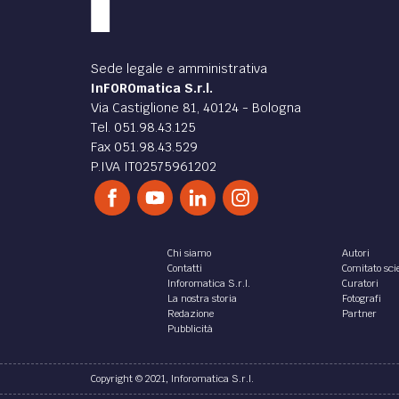
Sede legale e amministrativa
InFOROmatica S.r.l.
Via Castiglione 81, 40124 - Bologna
Tel. 051.98.43.125
Fax 051.98.43.529
P.IVA IT02575961202
Chi siamo
Autori
Contatti
Comitato scie
Inforomatica S.r.l.
Curatori
La nostra storia
Fotografi
Redazione
Partner
Pubblicità
Copyright © 2021, Inforomatica S.r.l.