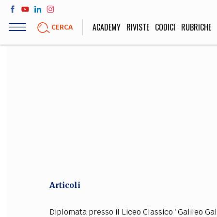
Salta
al
ACADEMY
RIVISTE
CODICI
RUBRICHE
CERCA
contenuto
principale
LIFE STYLE
SOCIETÀ
Sport, Cucina, Viaggi,
Politica, Attua
Moda
Educazione, Lavor
STORIA E FILO
Scienze stori
umanistiche, Re
Articoli
Diplomata presso il Liceo Classico “Galileo Gal