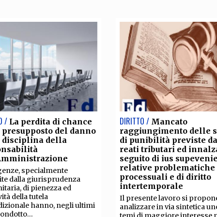
O /
DIRITTO /
La perdita di chance
Mancato
 presupposto del danno
raggiungimento delle s
 disciplina della
di punibilità previste da
nsabilità
reati tributari ed innalz
’Amministrazione
seguito di ius supeveni
relative problematiche
genze, specialmente
processuali e di diritto
ite dalla giurisprudenza
intertemporale
taria, di pienezza ed
vità della tutela
Il presente lavoro si propon
dizionale hanno, negli ultimi
analizzare in via sintetica un
condotto...
temi di maggiore interesse n