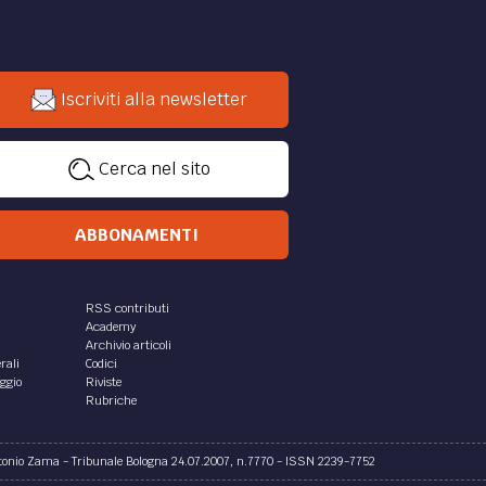
Iscriviti alla newsletter
Cerca nel sito
ABBONAMENTI
RSS contributi
Academy
Archivio articoli
rali
Codici
aggio
Riviste
Rubriche
ntonio Zama - Tribunale Bologna 24.07.2007, n.7770 - ISSN 2239-7752