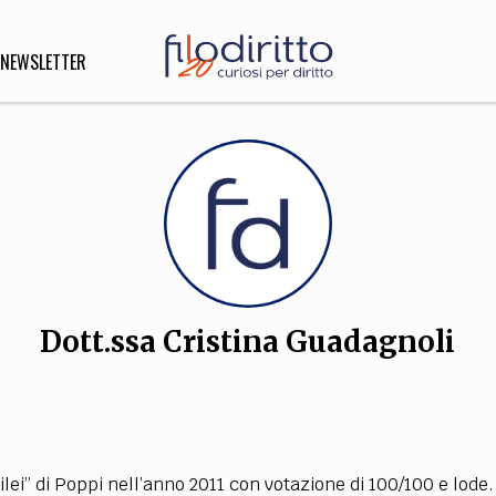
NEWSLETTER
DIRITTO
lità,
o, Esteri
Dott.ssa Cristina Guadagnoli
SOFIA
INNOVAZIONE
che,
Scienze informatiche,
Arte,
ligione
Architettura, Ingegneria
ilei” di Poppi nell’anno 2011 con votazione di 100/100 e lode.