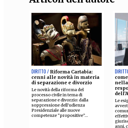
DIRITTO /
DIRITT
Riforma Cartabia:
cenni alle novità in materia
come
di separazione e divorzio
nella
respo
Le novità della riforma del
dell
processo civile in tema di
separazione e divorzio: dalla
Le esi
soppressione dell’udienza
avvert
Presidenziale alle nuove
comuni
competenze “propositive”...
effetti
giuris
anni, 