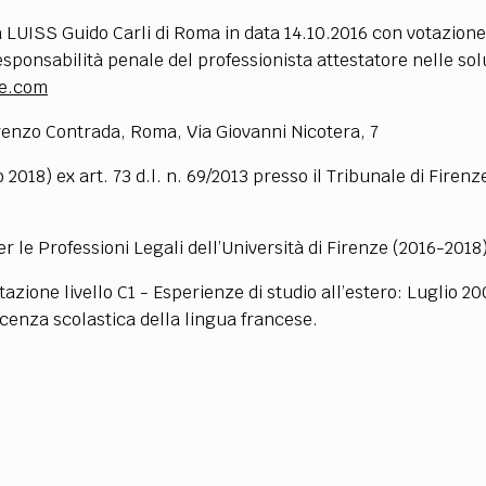
TEAM
 LUISS Guido Carli di Roma in data 14.10.2016 con votazione 
AZIONE
COMITATO SCIENTIFICO
AUTORI
CURATORI
FOTOGRAFI
PARTNER
C
 responsabilità penale del professionista attestatore nelle sol
le.com
EXTRA
renzo Contrada, Roma, Via Giovanni Nicotera, 7
CODICI
RUBRICHE
LIBRI
PROCEEDINGS
PUBBLICITÀ
CONTATTI
018) ex art. 73 d.l. n. 69/2013 presso il Tribunale di Firenz
SOCIAL MEDIA
 le Professioni Legali dell’Università di Firenze (2016-2018
tazione livello C1 - Esperienze di studio all’estero: Luglio
cenza scolastica della lingua francese.