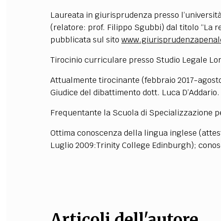
Laureata in giurisprudenza presso l’università
FILODIRITTO
RED
(relatore: prof. Filippo Sgubbi) dal titolo “La
pubblicata sul sito
www.giurisprudenzapena
Tirocinio curriculare presso Studio Legale Lo
Attualmente tirocinante (febbraio 2017-agosto 2
Giudice del dibattimento dott. Luca D’Addario.
Frequentante la Scuola di Specializzazione per
Ottima conoscenza della lingua inglese (attes
Luglio 2009:Trinity College Edinburgh); conos
Articoli dell'autore