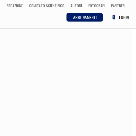
REDAZIONE
COMITATO SCIENTIFICO
AUTORI
FOTOGRAFI
PARTNER
ABBONAMENTI
LOGIN
SCIENZA
ECONOMIA
Matematica, Fisica,
Biologia, Cifrematica,
Medicina
CULTURA
 Cinema, Musica,
Letteratura