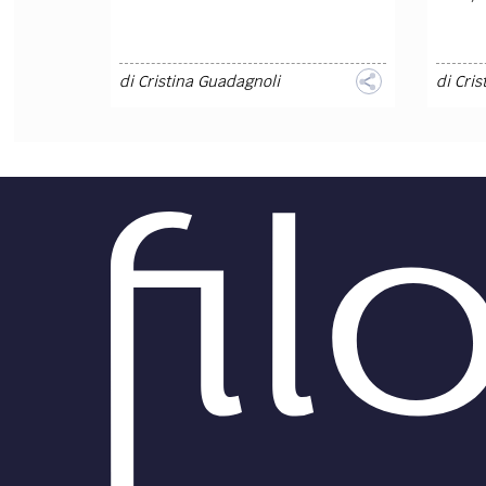
di
Cristina Guadagnoli
di
Cris