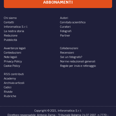
ABBONAMENTI
Chi siamo
Autori
Contatti
Comitato scientifico
Inforomatica S.r.l.
Curatori
La nostra storia
Fotografi
Redazione
Partner
Pubblicità
Avvertenze legali
Collaborazioni
Contestazioni
Recensioni
Note legali
Sei un fotografo?
Privacy Policy
Norme redazionali generali
Cookie Policy
Regole per invio e referaggio
RSS contributi
Academy
Archivio articoli
Codici
Riviste
Rubriche
Copyright © 2021, Inforomatica S.r.l.
Direttore responsabile: Antonio Zama - Tribunale Bologna 24.07.2007, n.7770 -