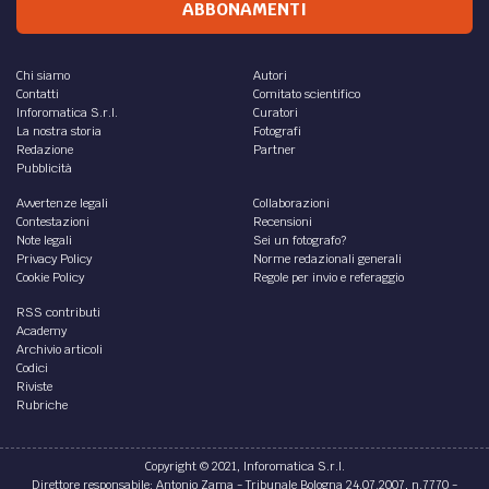
ABBONAMENTI
Chi siamo
Autori
Contatti
Comitato scientifico
Inforomatica S.r.l.
Curatori
La nostra storia
Fotografi
Redazione
Partner
Pubblicità
Avvertenze legali
Collaborazioni
Contestazioni
Recensioni
Note legali
Sei un fotografo?
Privacy Policy
Norme redazionali generali
Cookie Policy
Regole per invio e referaggio
RSS contributi
Academy
Archivio articoli
Codici
Riviste
Rubriche
Copyright © 2021, Inforomatica S.r.l.
Direttore responsabile: Antonio Zama - Tribunale Bologna 24.07.2007, n.7770 -