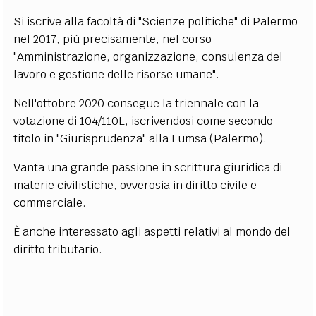
EXTRA
Si iscrive alla facoltà di "Scienze politiche" di Palermo
nel 2017, più precisamente, nel corso
CODICI
RUBRICHE
LIBRI
PROCEEDINGS
PUBBLICITÀ
CONTATTI
"Amministrazione, organizzazione, consulenza del
lavoro e gestione delle risorse umane".
SOCIAL MEDIA
Nell'ottobre 2020 consegue la triennale con la
votazione di 104/110L, iscrivendosi come secondo
titolo in "Giurisprudenza" alla Lumsa (Palermo).
Vanta una grande passione in scrittura giuridica di
materie civilistiche, ovverosia in diritto civile e
commerciale.
È anche interessato agli aspetti relativi al mondo del
diritto tributario.