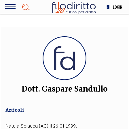
Salta
LOGIN
al
contenuto
DIRITTO
principale
ECONOMIA
SOCIETÀ
MEDICINA
SCIENZA
STORIA E FILOSOFIA
INNOVAZIONE
ALTRO
Dott. Gaspare Sandullo
TEAM
Articoli
FILODIRITTO
REDAZIONE
COMITATO SCIENTIFICO
AUTORI
CURATORI
FOTOGRAFI
PARTNER
COLLABORA CON NOI
Nato a Sciacca (AG) il 26.01.1999.