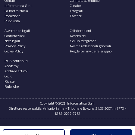
Contatti
Comitato scientifico
Inforomatica S.r.l.
Curatori
La nostra storia
Fotografi
Redazione
Partner
Pubblicità
Avvertenze legali
Collaborazioni
Contestazioni
Recensioni
Note legali
Sei un fotografo?
Privacy Policy
Norme redazionali generali
Cookie Policy
Regole per invio e referaggio
RSS contributi
Academy
Archivio articoli
Codici
Riviste
Rubriche
Copyright © 2021, Inforomatica S.r.l.
Direttore responsabile: Antonio Zama - Tribunale Bologna 24.07.2007, n.7770 -
ISSN 2239-7752
Credits