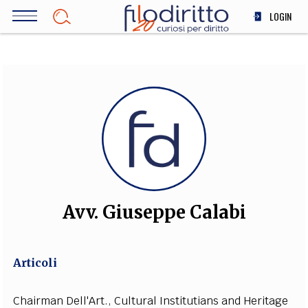
Salta
LOGIN
al
contenuto
DIRITTO
principale
ECONOMIA
SOCIETÀ
MEDICINA
SCIENZA
STORIA E FILOSOFIA
INNOVAZIONE
ALTRO
Avv. Giuseppe Calabi
TEAM
Articoli
FILODIRITTO
REDAZIONE
COMITATO SCIENTIFICO
AUTORI
CURATORI
FOTOGRAFI
PARTNER
COLLABORA CON NOI
Chairman Dell'Art., Cultural Institutians and Heritage