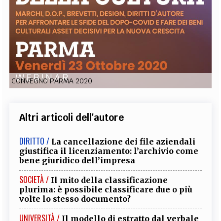
EXTRA
CODICI
RUBRICHE
LIBRI
PROCEEDINGS
PUBBLICITÀ
CONTATTI
SOCIAL MEDIA
CONVEGNO PARMA 2020
Altri articoli dell'autore
DIRITTO /
La cancellazione dei file aziendali
giustifica il licenziamento: l’archivio come
bene giuridico dell’impresa
SOCIETÀ /
Il mito della classificazione
plurima: è possibile classificare due o più
volte lo stesso documento?
UNIVERSITÀ /
Il modello di estratto dal verbale