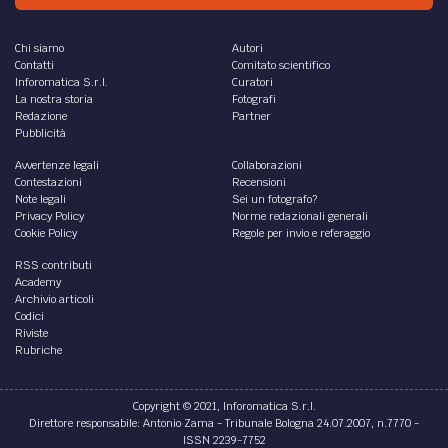
Chi siamo
Autori
Contatti
Comitato scientifico
Inforomatica S.r.l.
Curatori
La nostra storia
Fotografi
Redazione
Partner
Pubblicità
Avvertenze legali
Collaborazioni
Contestazioni
Recensioni
Note legali
Sei un fotografo?
Privacy Policy
Norme redazionali generali
Cookie Policy
Regole per invio e referaggio
RSS contributi
Academy
Archivio articoli
Codici
Riviste
Rubriche
Copyright © 2021, Inforomatica S.r.l.
Direttore responsabile: Antonio Zama - Tribunale Bologna 24.07.2007, n.7770 -
ISSN 2239-7752