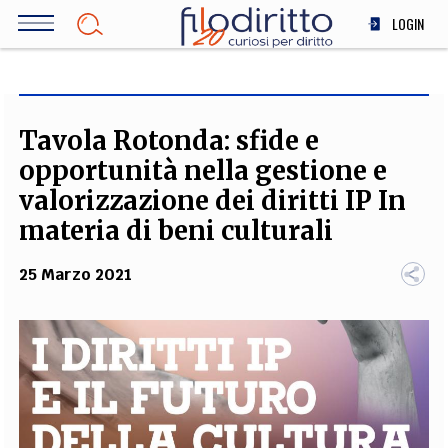
Salta
LOGIN
al
contenuto
DIRITTO
principale
ECONOMIA
SOCIETÀ
Tavola Rotonda: sfide e
MEDICINA
opportunità nella gestione e
SCIENZA
valorizzazione dei diritti IP In
STORIA E FILOSOFIA
materia di beni culturali
INNOVAZIONE
25 Marzo 2021
ALTRO
TEAM
FILODIRITTO
REDAZIONE
COMITATO SCIENTIFICO
AUTORI
CURATORI
FOTOGRAFI
PARTNER
COLLABORA CON NOI