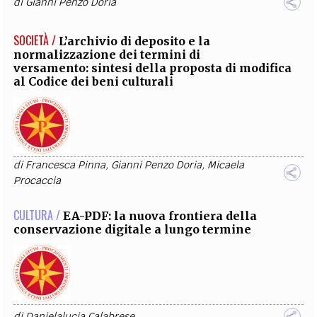
di
Gianni Penzo Doria
SOCIETÀ /
L’archivio di deposito e la
normalizzazione dei termini di
versamento: sintesi della proposta di modifica
al Codice dei beni culturali
di
Francesca Pinna
,
Gianni Penzo Doria
,
Micaela
Procaccia
CULTURA /
EA-PDF: la nuova frontiera della
conservazione digitale a lungo termine
di
Danielalucia Calabrese