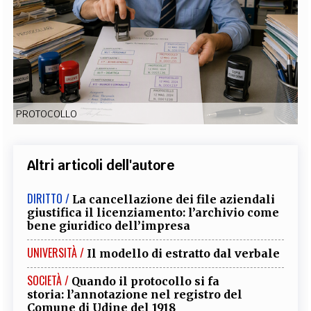
EXTRA
CODICI
RUBRICHE
LIBRI
PROCEEDINGS
PUBBLICITÀ
CONTATTI
SOCIAL MEDIA
PROTOCOLLO
Altri articoli dell'autore
DIRITTO /
La cancellazione dei file aziendali
giustifica il licenziamento: l’archivio come
bene giuridico dell’impresa
UNIVERSITÀ /
Il modello di estratto dal verbale
SOCIETÀ /
Quando il protocollo si fa
storia: l’annotazione nel registro del
Comune di Udine del 1918