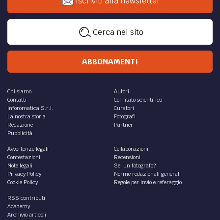
Iscriviti alla newsletter
Cerca nel sito
ABBONAMENTI
Chi siamo
Autori
Contatti
Comitato scientifico
Inforomatica S.r.l.
Curatori
La nostra storia
Fotografi
Redazione
Partner
Pubblicità
Avvertenze legali
Collaborazioni
Contestazioni
Recensioni
Note legali
Sei un fotografo?
Privacy Policy
Norme redazionali generali
Cookie Policy
Regole per invio e referaggio
RSS contributi
Academy
Archivio articoli