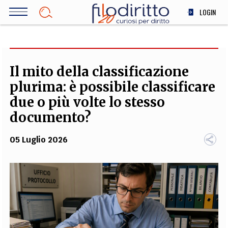
Salta
LOGIN
al
contenuto
DIRITTO
principale
ECONOMIA
SOCIETÀ
Il mito della classificazione
MEDICINA
plurima: è possibile classificare
SCIENZA
due o più volte lo stesso
STORIA E FILOSOFIA
documento?
INNOVAZIONE
05 Luglio 2026
ALTRO
TEAM
FILODIRITTO
REDAZIONE
COMITATO SCIENTIFICO
AUTORI
CURATORI
FOTOGRAFI
PARTNER
COLLABORA CON NOI