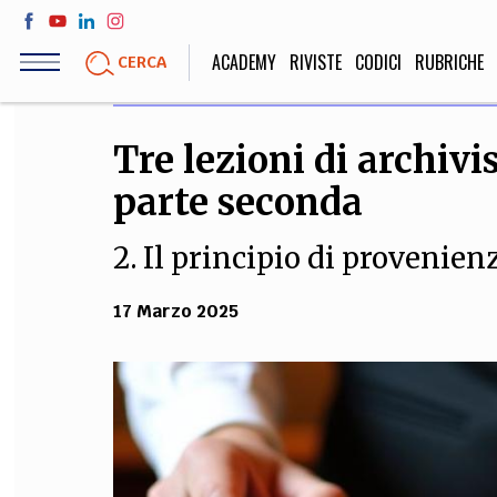
Salta
al
ACADEMY
RIVISTE
CODICI
RUBRICHE
CERCA
contenuto
principale
Tre lezioni di archivi
LIFE STYLE
SOCIETÀ
parte seconda
Sport, Cucina, Viaggi,
Politica, Attua
Moda
Educazione, Lavor
2. Il principio di provenien
17 Marzo 2025
STORIA E FILO
Scienze stori
umanistiche, Re