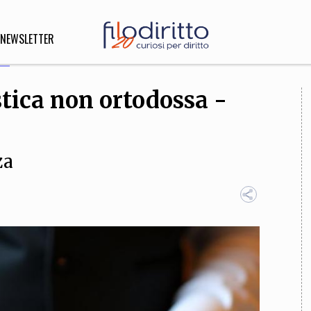
NEWSLETTER
stica non ortodossa -
DIRITTO
lità,
o, Esteri
za
SOFIA
INNOVAZIONE
che,
Scienze informatiche,
Arte,
ligione
Architettura, Ingegneria