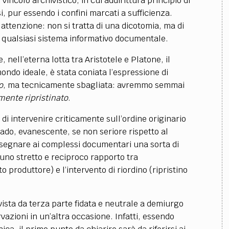
vincolo archivistico, in cui addirittura principio di
 pur essendo i confini marcati a sufficienza.
attenzione: non si tratta di una dicotomia, ma di
er qualsiasi sistema informativo documentale.
nell’eterna lotta tra Aristotele e Platone, il
ndo ideale, è stata coniata l’espressione di
o
, ma tecnicamente sbagliata: avremmo semmai
amente ripristinato
.
 di intervenire criticamente sull’ordine originario
rado, evanescente, se non seriore rispetto al
ssegnare ai complessi documentari una sorta di
a uno stretto e reciproco rapporto tra
 produttore) e l’intervento di riordino (ripristino
ivista da terza parte fidata e neutrale a demiurgo
azioni in un’altra occasione. Infatti, essendo