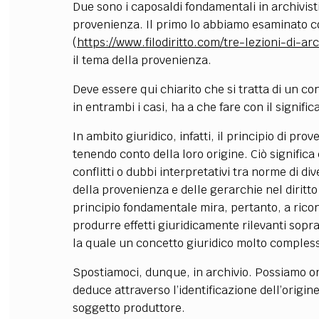
Due sono i caposaldi fondamentali in archivistic
provenienza. Il primo lo abbiamo esaminato
(
https://www.filodiritto.com/tre-lezioni-di-ar
il tema della provenienza
.
Deve essere qui chiarito che si tratta di un con
in entrambi i casi, ha a che fare con il significa
In ambito giuridico, infatti, il principio di p
tenendo conto della loro origine. Ciò signific
conflitti o dubbi interpretativi tra norme di div
della provenienza e delle gerarchie nel diritt
principio fondamentale mira, pertanto, a ric
produrre effetti giuridicamente rilevanti sopra
la quale un concetto giuridico molto compless
Spostiamoci, dunque, in archivio. Possiamo or
deduce attraverso l’identificazione dell’origin
soggetto produttore.