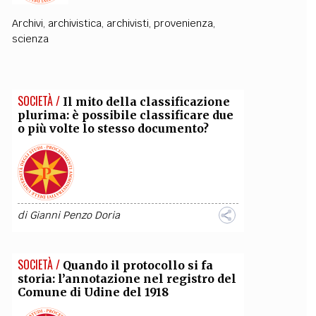
Archivi
,
archivistica
,
archivisti
,
provenienza
,
OLLABORA CON NOI
scienza
SOCIETÀ /
Il mito della classificazione
plurima: è possibile classificare due
o più volte lo stesso documento?
di
Gianni Penzo Doria
SOCIETÀ /
Quando il protocollo si fa
storia: l’annotazione nel registro del
Comune di Udine del 1918