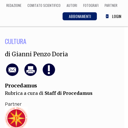
REDAZIONE
COMITATO SCIENTIFICO
AUTORI
FOTOGRAFI
PARTNER
ABBONAMENTI
LOGIN
CULTURA
SCIENZA
ECONOMIA
Matematica, Fisica,
di
Gianni Penzo Doria
Biologia, Cifrematica,
Medicina
Procedamus
CULTURA
Rubrica a cura di
Staff di Procedamus
 Cinema, Musica,
Letteratura
Partner