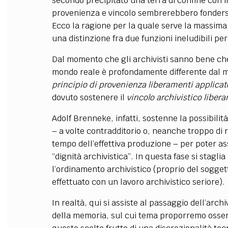
secondo precipitato una terra di confine con il 
provenienza e vincolo sembrerebbero fondersi,
Ecco la ragione per la quale serve la massima 
una distinzione fra due funzioni ineludibili p
Dal momento che gli archivisti sanno bene che, 
mondo reale è profondamente differente dal mo
principio di provenienza liberamenti applicat
dovuto sostenere il
vincolo archivistico liber
Adolf Brenneke, infatti, sostenne la possibilità
– a volte contradditorio o, neanche troppo di 
tempo dell’effettiva produzione – per poter a
“dignità archivistica”. In questa fase si stagli
l’ordinamento archivistico (proprio del soggetto
effettuato con un lavoro archivistico seriore).
In realtà, qui si assiste al passaggio dell’arch
della memoria, sul cui tema proporremo osserv