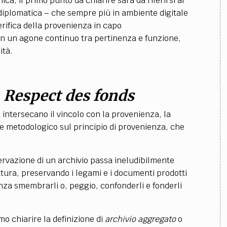
ica, il primo punto da chiarire sarà da riferirsi ai
 la diplomatica – che sempre più in ambiente digitale
verifica della provenienza in capo
 in un agone continuo tra pertinenza e funzione,
ità.
l
Respect des fonds
a intersecano il vincolo con la provenienza, la
re metodologico sul principio di provenienza, che
servazione di un archivio passa ineludibilmente
ttura, preservando i legami e i documenti prodotti
nza smembrarli o, peggio, confonderli e fonderli
 chiarire la definizione di
archivio aggregato
o