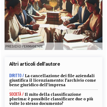
EXTRA
CODICI
RUBRICHE
LIBRI
PROCEEDINGS
PUBBLICITÀ
CONTATTI
SOCIAL MEDIA
PRESIDIO PERMANENTE
Altri articoli dell'autore
DIRITTO /
La cancellazione dei file aziendali
giustifica il licenziamento: l’archivio come
bene giuridico dell’impresa
SOCIETÀ /
Il mito della classificazione
plurima: è possibile classificare due o più
volte lo stesso documento?