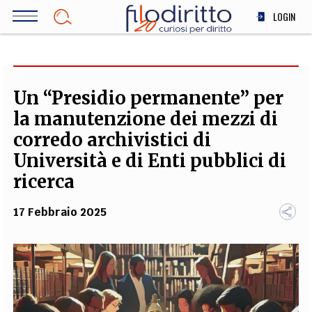
Salta
LOGIN
al
contenuto
DIRITTO
principale
ECONOMIA
SOCIETÀ
Un “Presidio permanente” per
MEDICINA
la manutenzione dei mezzi di
SCIENZA
corredo archivistici di
STORIA E FILOSOFIA
Università e di Enti pubblici di
INNOVAZIONE
ricerca
ALTRO
17 Febbraio 2025
TEAM
FILODIRITTO
REDAZIONE
COMITATO SCIENTIFICO
AUTORI
CURATORI
FOTOGRAFI
PARTNER
COLLABORA CON NOI