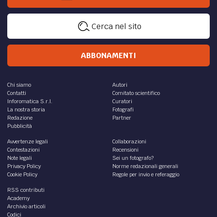
Cerca nel sito
ABBONAMENTI
Chi siamo
Autori
Contatti
Comitato scientifico
Inforomatica S.r.l.
Curatori
La nostra storia
Fotografi
Redazione
Partner
Pubblicità
Avvertenze legali
Collaborazioni
Contestazioni
Recensioni
Note legali
Sei un fotografo?
Privacy Policy
Norme redazionali generali
Cookie Policy
Regole per invio e referaggio
RSS contributi
Academy
Archivio articoli
Codici