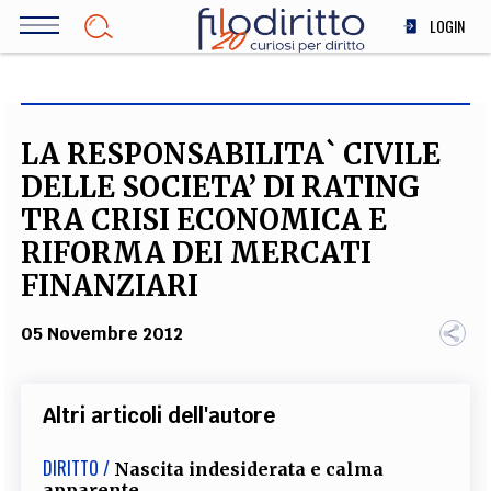
Salta
LOGIN
al
contenuto
DIRITTO
principale
ECONOMIA
SOCIETÀ
LA RESPONSABILITA` CIVILE
MEDICINA
DELLE SOCIETA’ DI RATING
SCIENZA
TRA CRISI ECONOMICA E
STORIA E FILOSOFIA
RIFORMA DEI MERCATI
INNOVAZIONE
FINANZIARI
ALTRO
05 Novembre 2012
TEAM
Altri articoli dell'autore
FILODIRITTO
REDAZIONE
COMITATO SCIENTIFICO
AUTORI
CURATORI
FOTOGRAFI
PARTNER
COLLABORA CON NOI
DIRITTO /
Nascita indesiderata e calma
apparente