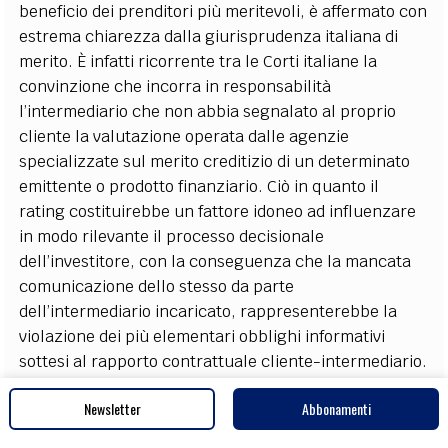
beneficio dei prenditori più meritevoli, è affermato con
estrema chiarezza dalla giurisprudenza italiana di
merito. È infatti ricorrente tra le Corti italiane la
convinzione che incorra in responsabilità
l’intermediario che non abbia segnalato al proprio
cliente la valutazione operata dalle agenzie
specializzate sul merito creditizio di un determinato
emittente o prodotto finanziario. Ciò in quanto il
rating costituirebbe un fattore idoneo ad influenzare
in modo rilevante il processo decisionale
dell’investitore, con la conseguenza che la mancata
comunicazione dello stesso da parte
dell’intermediario incaricato, rappresenterebbe la
violazione dei più elementari obblighi informativi
sottesi al rapporto contrattuale cliente-intermediario.
Ciò significa che l’intermediario, che voglia agire con
Newsletter
Abbonamenti
la diligenza richiesta all’operatore qualificato, è