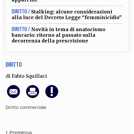
EXTRA
DIRITTO /
Stalking: alcune considerazioni
CODICI
RUBRICHE
LIBRI
PROCEEDINGS
PUBBLICITÀ
CONTATTI
alla luce del Decreto Legge “femminicidio”
DIRITTO /
Novità in tema di anatocismo
SOCIAL MEDIA
bancario: ritorno al passato sulla
decorrenza della prescrizione
DIRITTO
di
Fabio Squillaci
Diritto commerciale
1.Premessa