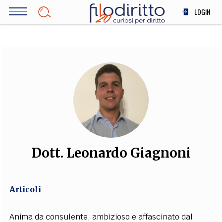
Salta
LOGIN
al
contenuto
DIRITTO
principale
ECONOMIA
SOCIETÀ
MEDICINA
SCIENZA
STORIA E FILOSOFIA
INNOVAZIONE
ALTRO
Dott. Leonardo Giagnoni
TEAM
Articoli
FILODIRITTO
REDAZIONE
COMITATO SCIENTIFICO
AUTORI
CURATORI
FOTOGRAFI
PARTNER
COLLABORA CON NOI
Anima da consulente, ambizioso e affascinato dal