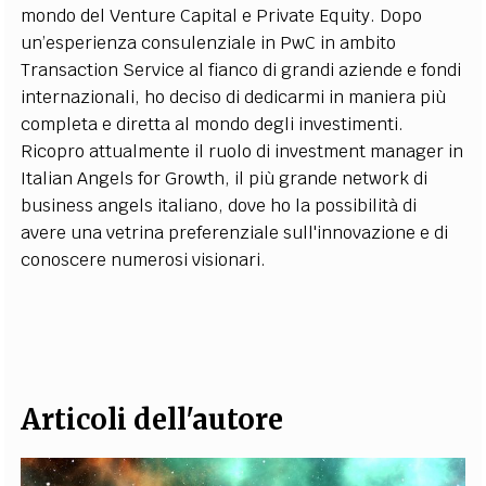
mondo del Venture Capital e Private Equity. Dopo
EXTRA
un’esperienza consulenziale in PwC in ambito
CODICI
RUBRICHE
LIBRI
PROCEEDINGS
PUBBLICITÀ
CONTATTI
Transaction Service al fianco di grandi aziende e fondi
internazionali, ho deciso di dedicarmi in maniera più
SOCIAL MEDIA
completa e diretta al mondo degli investimenti.
Ricopro attualmente il ruolo di investment manager in
Italian Angels for Growth, il più grande network di
business angels italiano, dove ho la possibilità di
avere una vetrina preferenziale sull'innovazione e di
conoscere numerosi visionari.
Articoli dell'autore