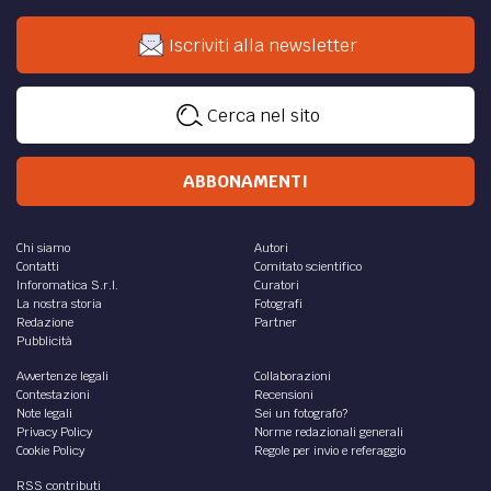
Iscriviti alla newsletter
Cerca nel sito
ABBONAMENTI
Chi siamo
Autori
Contatti
Comitato scientifico
Inforomatica S.r.l.
Curatori
La nostra storia
Fotografi
Redazione
Partner
Pubblicità
Avvertenze legali
Collaborazioni
Contestazioni
Recensioni
Note legali
Sei un fotografo?
Privacy Policy
Norme redazionali generali
Cookie Policy
Regole per invio e referaggio
RSS contributi