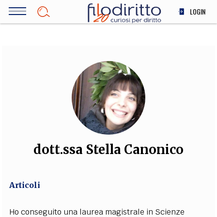
Salta
LOGIN
al
contenuto
DIRITTO
principale
ECONOMIA
SOCIETÀ
MEDICINA
SCIENZA
STORIA E FILOSOFIA
INNOVAZIONE
ALTRO
dott.ssa Stella Canonico
TEAM
Articoli
FILODIRITTO
REDAZIONE
COMITATO SCIENTIFICO
AUTORI
CURATORI
FOTOGRAFI
PARTNER
COLLABORA CON NOI
Ho conseguito una laurea magistrale in Scienze