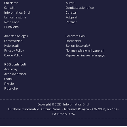
Chi siamo
Autori
Contatti
Comitato scientifico
Inforomatica S.r.l.
Curatori
La nostra storia
Fotografi
Redazione
Partner
Pubblicità
Avvertenze legali
Collaborazioni
Contestazioni
Recensioni
Note legali
Sei un fotografo?
Privacy Policy
Norme redazionali generali
Cookie Policy
Regole per invio e referaggio
RSS contributi
Academy
Archivio articoli
Codici
Riviste
Rubriche
Copyright © 2021, Inforomatica S.r.l.
Direttore responsabile: Antonio Zama - Tribunale Bologna 24.07.2007, n.7770 -
ISSN 2239-7752