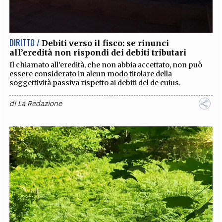
EXTRA
CODICI
RUBRICHE
LIBRI
PROCEEDINGS
PUBBLICITÀ
CONTATTI
DIRITTO /
Debiti verso il fisco: se rinunci
all’eredità non rispondi dei debiti tributari
SOCIAL MEDIA
Il chiamato all’eredità, che non abbia accettato, non può
essere considerato in alcun modo titolare della
soggettività passiva rispetto ai debiti del de cuius.
di
La Redazione