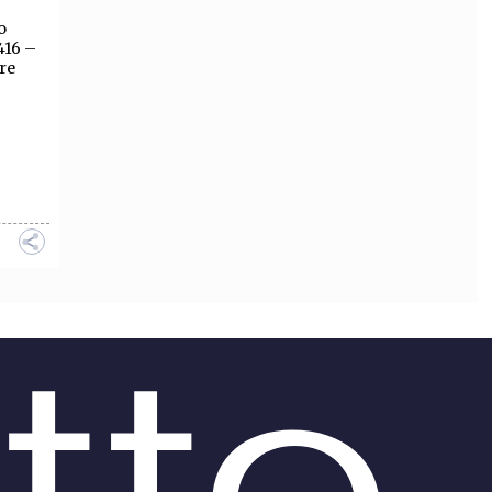
o
OLLABORA CON NOI
416 –
re