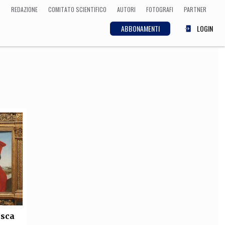
REDAZIONE
COMITATO SCIENTIFICO
AUTORI
FOTOGRAFI
PARTNER
ABBONAMENTI
LOGIN
SCIENZA
ECONOMIA
Matematica, Fisica,
Biologia, Cifrematica,
Medicina
CULTURA
 Cinema, Musica,
Letteratura
esca