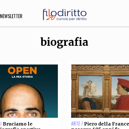
NEWSLETTER
biografia
DIRITTO
lità,
o, Esteri
SOFIA
INNOVAZIONE
che,
Scienze informatiche,
Arte,
ligione
Architettura, Ingegneria
/
ARTE /
Bruciamo le
Piero della Franc