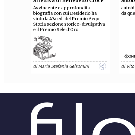
affettiva di Benedetto Croce
autob
Avvincente e approfondita
autobi
FILODIRITTO
RED
biografia con cui Desiderio ha
da que
vinto la 47a ed. del Premio Acqui
Storia sezione storico-divulgativa
e il Premio Sele d’Oro.
di
Maria Stefania Gelsomini
di
Vit