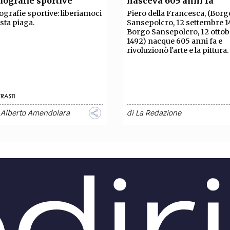
iografie sportive
nasceva 605 anni fa
TEAM
ografie sportive: liberiamoci
Piero della Francesca, (Borg
AZIONE
COMITATO SCIENTIFICO
AUTORI
CURATORI
FOTOGRAFI
PARTNER
C
sta piaga.
Sansepolcro, 12 settembre 1
Borgo Sansepolcro, 12 ottob
1492) nacque 605 anni fa e
EXTRA
rivoluzionò l'arte e la pittura.
CODICI
RUBRICHE
LIBRI
PROCEEDINGS
PUBBLICITÀ
CONTATTI
SOCIAL MEDIA
o Alberto Amendolara
di
La Redazione