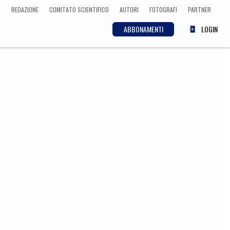
REDAZIONE
COMITATO SCIENTIFICO
AUTORI
FOTOGRAFI
PARTNER
ABBONAMENTI
LOGIN
SCIENZA
ECONOMIA
Matematica, Fisica,
Biologia, Cifrematica,
Medicina
CULTURA
 Cinema, Musica,
Letteratura