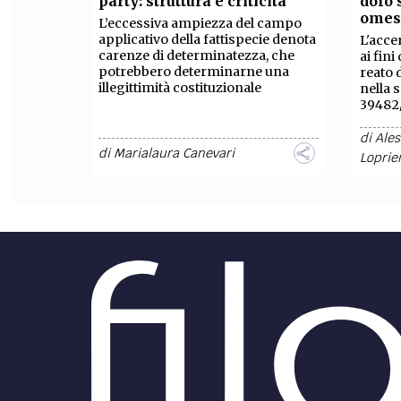
party: struttura e criticità
dolo 
omes
L’eccessiva ampiezza del campo
FILODIRITTO
RED
applicativo della fattispecie denota
L'acce
carenze di determinatezza, che
ai fin
potrebbero determinarne una
reato 
illegittimità costituzionale
nella 
39482/
di
Ales
di
Marialaura Canevari
Loprie