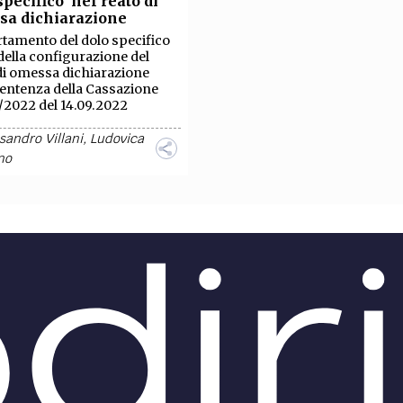
specifico nel reato di
TEAM
sa dichiarazione
AZIONE
COMITATO SCIENTIFICO
AUTORI
CURATORI
FOTOGRAFI
PARTNER
C
rtamento del dolo specifico
i della configurazione del
di omessa dichiarazione
EXTRA
sentenza della Cassazione
2022 del 14.09.2022
CODICI
RUBRICHE
LIBRI
PROCEEDINGS
PUBBLICITÀ
CONTATTI
sandro Villani
,
Ludovica
no
SOCIAL MEDIA