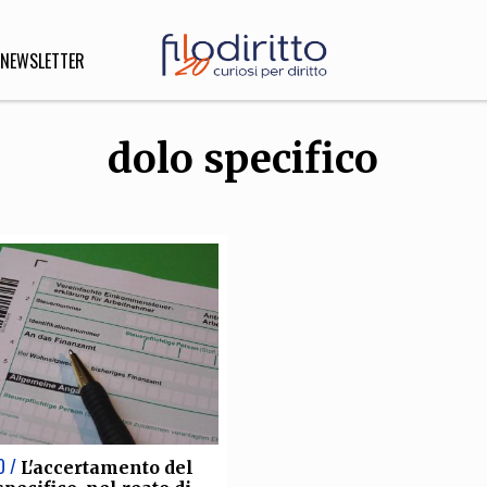
NEWSLETTER
dolo specifico
DIRITTO
lità,
o, Esteri
SOFIA
INNOVAZIONE
che,
Scienze informatiche,
Arte,
ligione
Architettura, Ingegneria
O /
L'accertamento del