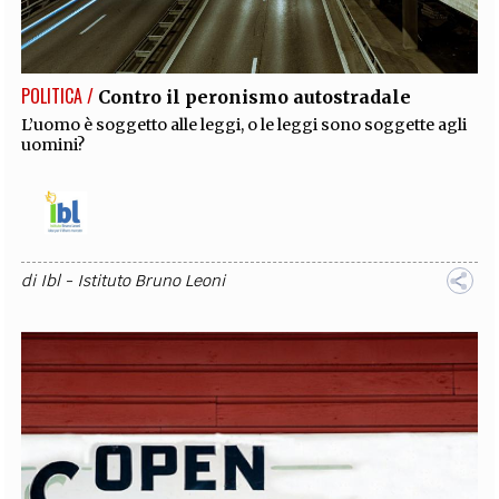
EXTRA
CODICI
RUBRICHE
LIBRI
PROCEEDINGS
PUBBLICITÀ
CONTATTI
POLITICA /
Contro il peronismo autostradale
SOCIAL MEDIA
L’uomo è soggetto alle leggi, o le leggi sono soggette agli
uomini?
di
Ibl - Istituto Bruno Leoni