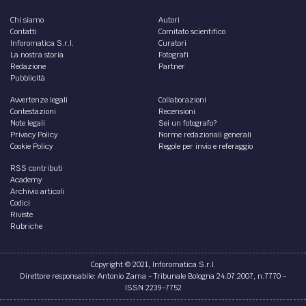
Chi siamo
Autori
Contatti
Comitato scientifico
Inforomatica S.r.l.
Curatori
La nostra storia
Fotografi
Redazione
Partner
Pubblicità
Avvertenze legali
Collaborazioni
Contestazioni
Recensioni
Note legali
Sei un fotografo?
Privacy Policy
Norme redazionali generali
Cookie Policy
Regole per invio e referaggio
RSS contributi
Academy
Archivio articoli
Codici
Riviste
Rubriche
Copyright © 2021, Inforomatica S.r.l.
Direttore responsabile: Antonio Zama - Tribunale Bologna 24.07.2007, n.7770 -
ISSN 2239-7752