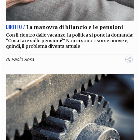
EXTRA
CODICI
RUBRICHE
LIBRI
PROCEEDINGS
PUBBLICITÀ
CONTATTI
DIRITTO /
La manovra di bilancio e le pensioni
SOCIAL MEDIA
Con il rientro dalle vacanze, la politica si pone la domanda:
“Cosa fare sulle pensioni?” Non ci sono risorse nuove e,
quindi, il problema diventa attuale
di
Paolo Rosa