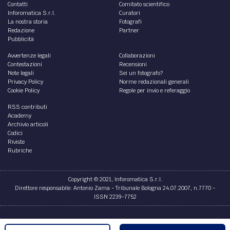
Contatti
Comitato scientifico
Inforomatica S.r.l.
Curatori
La nostra storia
Fotografi
Redazione
Partner
Pubblicità
Avvertenze legali
Collaborazioni
Contestazioni
Recensioni
Note legali
Sei un fotografo?
Privacy Policy
Norme redazionali generali
Cookie Policy
Regole per invio e referaggio
RSS contributi
Academy
Archivio articoli
Codici
Riviste
Rubriche
Copyright © 2021, Inforomatica S.r.l.
Direttore responsabile: Antonio Zama - Tribunale Bologna 24.07.2007, n.7770 -
ISSN 2239-7752
Credits