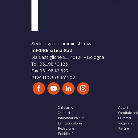
Sede legale e amministrativa
InFOROmatica S.r.l.
Via Castiglione 81, 40124 - Bologna
Tel. 051.98.43.125
Fax 051.98.43.529
P.IVA IT02575961202
Chi siamo
Autori
Contatti
Comitato scie
Inforomatica S.r.l.
Curatori
La nostra storia
Fotografi
Redazione
Partner
Pubblicità