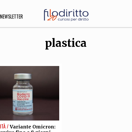
NEWSLETTER
plastica
DIRITTO
lità,
o, Esteri
SOFIA
INNOVAZIONE
che,
Scienze informatiche,
Arte,
ligione
Architettura, Ingegneria
ITÀ /
Variante Omicron: