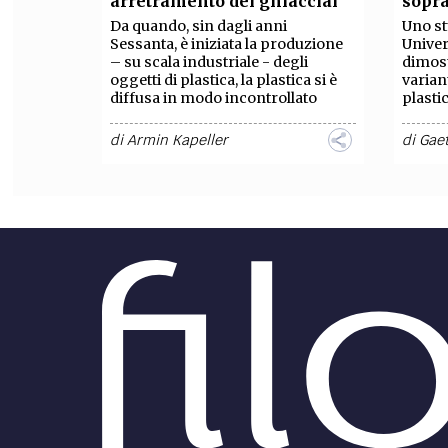
arretramento dei ghiacciai
sopra
Da quando, sin dagli anni
Uno st
FILODIRITTO
RED
Sessanta, è iniziata la produzione
Univer
– su scala industriale - degli
dimost
oggetti di plastica, la plastica si è
varian
diffusa in modo incontrollato
plastic
di
Armin Kapeller
di
Gae