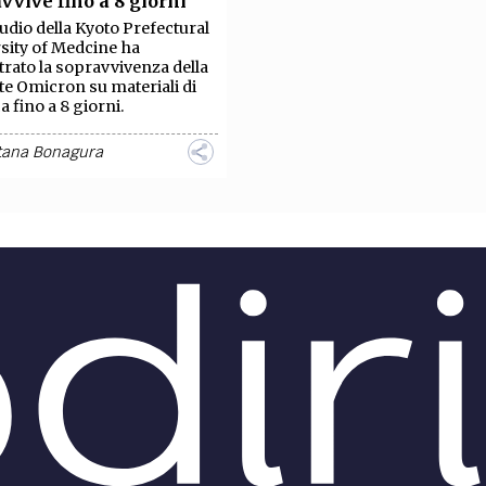
vvive fino a 8 giorni
TEAM
udio della Kyoto Prefectural
AZIONE
COMITATO SCIENTIFICO
AUTORI
CURATORI
FOTOGRAFI
PARTNER
C
sity of Medcine ha
rato la sopravvivenza della
te Omicron su materiali di
EXTRA
a fino a 8 giorni.
CODICI
RUBRICHE
LIBRI
PROCEEDINGS
PUBBLICITÀ
CONTATTI
tana Bonagura
SOCIAL MEDIA