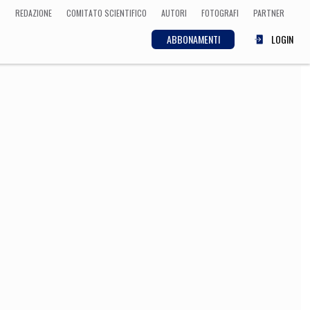
REDAZIONE
COMITATO SCIENTIFICO
AUTORI
FOTOGRAFI
PARTNER
ABBONAMENTI
LOGIN
SCIENZA
ECONOMIA
Matematica, Fisica,
Biologia, Cifrematica,
Medicina
CULTURA
 Cinema, Musica,
Letteratura