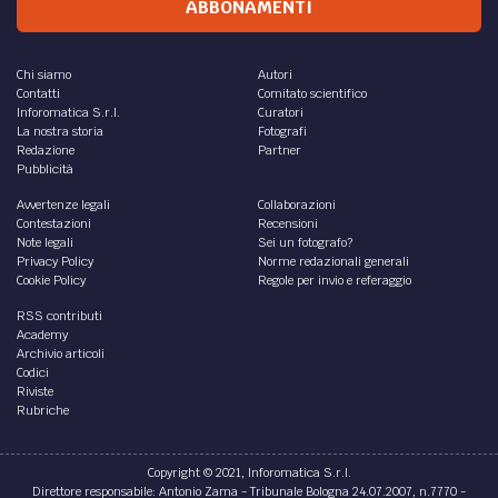
ABBONAMENTI
Chi siamo
Autori
Contatti
Comitato scientifico
Inforomatica S.r.l.
Curatori
La nostra storia
Fotografi
Redazione
Partner
Pubblicità
Avvertenze legali
Collaborazioni
Contestazioni
Recensioni
Note legali
Sei un fotografo?
Privacy Policy
Norme redazionali generali
Cookie Policy
Regole per invio e referaggio
RSS contributi
Academy
Archivio articoli
Codici
Riviste
Rubriche
Copyright © 2021, Inforomatica S.r.l.
Direttore responsabile: Antonio Zama - Tribunale Bologna 24.07.2007, n.7770 -