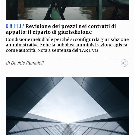
EXTRA
CODICI
RUBRICHE
LIBRI
PROCEEDINGS
PUBBLICITÀ
CONTATTI
DIRITTO /
Revisione dei prezzi nei contratti di
appalto: il riparto di giurisdizione
SOCIAL MEDIA
Condizione ineludibile perché si configuri la giurisdizione
amministrativa è che la pubblica amministrazione agisca
come autorità. Nota a sentenza del TAR FVG
di
Davide Ramaioli