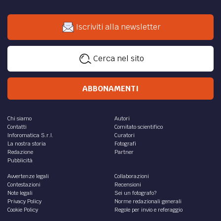
Iscriviti alla newsletter
Cerca nel sito
ABBONAMENTI
Chi siamo
Autori
Contatti
Comitato scientifico
Inforomatica S.r.l.
Curatori
La nostra storia
Fotografi
Redazione
Partner
Pubblicità
Avvertenze legali
Collaborazioni
Contestazioni
Recensioni
Note legali
Sei un fotografo?
Privacy Policy
Norme redazionali generali
Cookie Policy
Regole per invio e referaggio