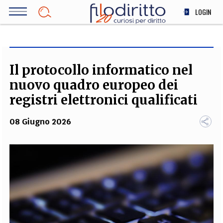
Salta
LOGIN
al
contenuto
DIRITTO
principale
ECONOMIA
SOCIETÀ
Il protocollo informatico nel
MEDICINA
nuovo quadro europeo dei
SCIENZA
registri elettronici qualificati
STORIA E FILOSOFIA
08 Giugno 2026
INNOVAZIONE
ALTRO
TEAM
FILODIRITTO
REDAZIONE
COMITATO SCIENTIFICO
AUTORI
CURATORI
FOTOGRAFI
PARTNER
COLLABORA CON NOI