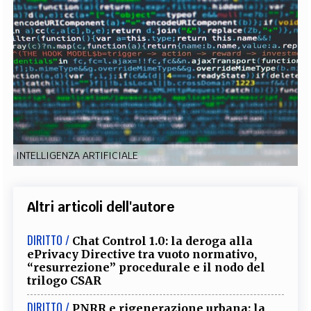
EXTRA
CODICI
RUBRICHE
LIBRI
PROCEEDINGS
PUBBLICITÀ
CONTATTI
SOCIAL MEDIA
INTELLIGENZA ARTIFICIALE
Altri articoli dell'autore
DIRITTO /
Chat Control 1.0: la deroga alla
ePrivacy Directive tra vuoto normativo,
“resurrezione” procedurale e il nodo del
trilogo CSAR
DIRITTO /
PNRR e rigenerazione urbana: la