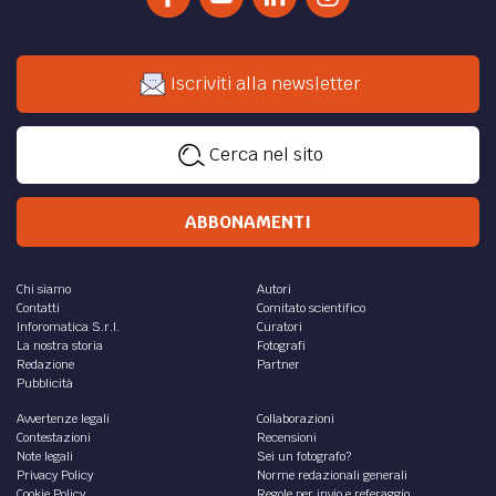
Iscriviti alla newsletter
Cerca nel sito
ABBONAMENTI
Chi siamo
Autori
Contatti
Comitato scientifico
Inforomatica S.r.l.
Curatori
La nostra storia
Fotografi
Redazione
Partner
Pubblicità
Avvertenze legali
Collaborazioni
Contestazioni
Recensioni
Note legali
Sei un fotografo?
Privacy Policy
Norme redazionali generali
Cookie Policy
Regole per invio e referaggio