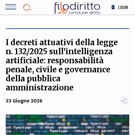
Salta
LOGIN
al
contenuto
DIRITTO
principale
ECONOMIA
SOCIETÀ
I decreti attuativi della legge
MEDICINA
n. 132/2025 sull’intelligenza
SCIENZA
artificiale: responsabilità
STORIA E FILOSOFIA
penale, civile e governance
INNOVAZIONE
della pubblica
ALTRO
amministrazione
23 Giugno 2026
TEAM
FILODIRITTO
REDAZIONE
COMITATO SCIENTIFICO
AUTORI
CURATORI
FOTOGRAFI
PARTNER
COLLABORA CON NOI