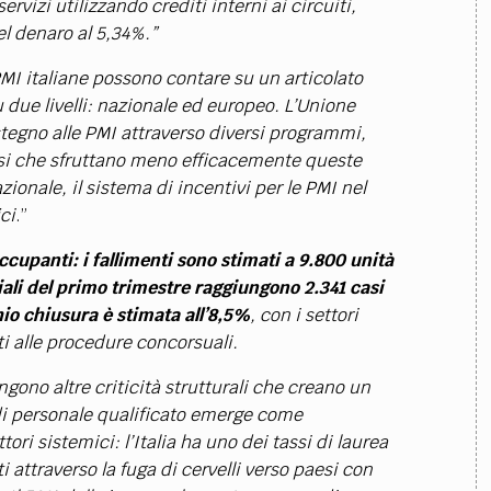
vizi utilizzando crediti interni ai circuiti,
el denaro al 5,34%.”
 PMI italiane possono contare su un articolato
u due livelli: nazionale ed europeo. L’Unione
ostegno alle PMI attraverso diversi programmi,
aesi che sfruttano meno efficacemente queste
zionale, il sistema di incentivi per le PMI nel
ci
.”
upanti: i fallimenti sono stimati a 9.800 unità
iali del primo trimestre raggiungono 2.341 casi
io chiusura è stimata all’8,5%
, con i settori
i alle procedure concorsuali.
gono altre criticità strutturali che creano un
 di personale qualificato emerge come
ori sistemici: l’Italia ha uno dei tassi di laurea
 attraverso la fuga di cervelli verso paesi con