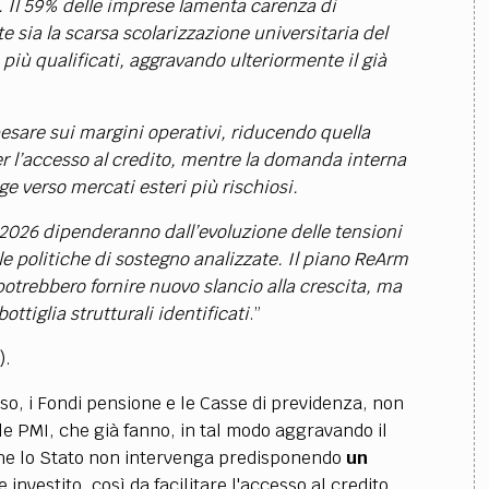
e. Il 59% delle imprese lamenta carenza di
e sia la scarsa scolarizzazione universitaria del
 più qualificati, aggravando ulteriormente il già
 pesare sui margini operativi, riducendo quella
er l’accesso al credito, mentre la domanda interna
ge verso mercati esteri più rischiosi.
026 dipenderanno dall’evoluzione delle tensioni
le politiche di sostegno analizzate. Il piano ReArm
otrebbero fornire nuovo slancio alla crescita, ma
ottiglia strutturali identificati
.”
).
o, i Fondi pensione e le Casse di previdenza, non
e PMI, che già fanno, in tal modo aggravando il
o che lo Stato non intervenga predisponendo
un
e investito, così da
facilitare l'accesso al credito