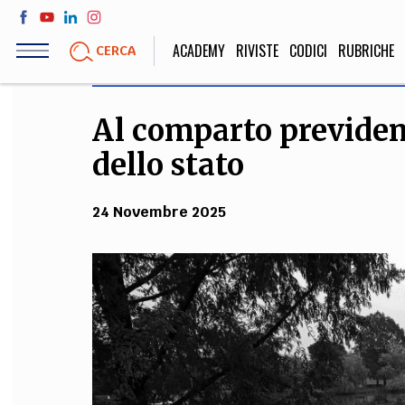
Salta
al
ACADEMY
RIVISTE
CODICI
RUBRICHE
CERCA
contenuto
principale
Al comparto previden
LIFE STYLE
SOCIETÀ
dello stato
Sport, Cucina, Viaggi,
Politica, Attua
Moda
Educazione, Lavor
24 Novembre 2025
STORIA E FILO
Scienze stori
umanistiche, Re