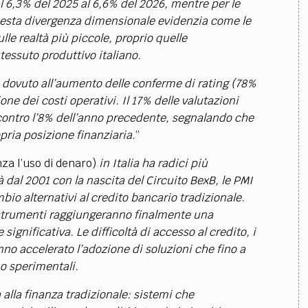
 6,3% del 2025 al 6,6% del 2026, mentre per le
uesta divergenza dimensionale evidenzia come le
le realtà più piccole, proprio quelle
essuto produttivo italiano.
 dovuto all’aumento delle conferme di rating (78%
ne dei costi operativi. Il 17% delle valutazioni
 contro l’8% dell’anno precedente, segnalando che
pria posizione finanziaria.
”
nza l’uso di denaro)
in Italia ha radici più
 dal 2001 con la nascita del Circuito BexB, le PMI
io alternativi al credito bancario tradizionale.
 strumenti raggiungeranno finalmente una
ignificativa. Le difficoltà di accesso al credito, i
nno accelerato l’adozione di soluzioni che fino a
o sperimentali.
 alla finanza tradizionale: sistemi che