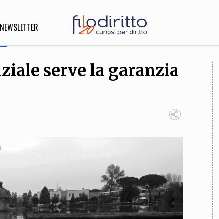
NEWSLETTER
ziale serve la garanzia
DIRITTO
lità,
o, Esteri
SOFIA
INNOVAZIONE
che,
Scienze informatiche,
Arte,
ligione
Architettura, Ingegneria