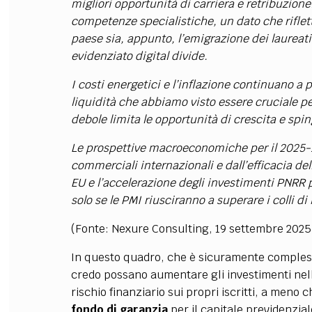
migliori opportunità di carriera e retribuzion
competenze specialistiche, un dato che riflett
paese sia, appunto, l’emigrazione dei laureati
evidenziato digital divide.
I costi energetici e l’inflazione continuano a
liquidità che abbiamo visto essere cruciale p
debole limita le opportunità di crescita e spin
Le prospettive macroeconomiche per il 2025-2
commerciali internazionali e dall’efficacia del
EU e l’accelerazione degli investimenti PNRR p
solo se le PMI riusciranno a superare i colli di b
(Fonte: Nexure Consulting, 19 settembre 2025
In questo quadro, che è sicuramente compless
credo possano aumentare gli investimenti nell
rischio finanziario sui propri iscritti, a men
fondo di garanzia
per il capitale previdenzial