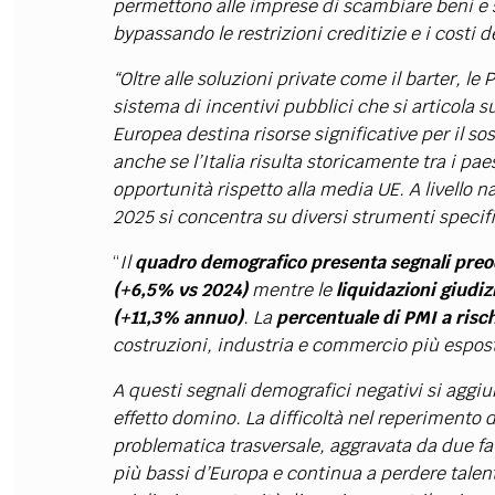
permettono alle imprese di scambiare beni e ser
bypassando le restrizioni creditizie e i costi d
“Oltre alle soluzioni private come il barter, le
sistema di incentivi pubblici che si articola s
Europea destina risorse significative per il s
anche se l’Italia risulta storicamente tra i p
opportunità rispetto alla media UE. A livello na
2025 si concentra su diversi strumenti specifi
“
Il
quadro demografico presenta segnali preocc
(+6,5% vs 2024)
mentre le
liquidazioni giudiz
(+11,3% annuo)
. La
percentuale di PMI a risch
costruzioni, industria e commercio più espost
A questi segnali demografici negativi si aggiun
effetto domino. La difficoltà nel reperimento
problematica trasversale, aggravata da due fatt
più bassi d’Europa e continua a perdere talenti