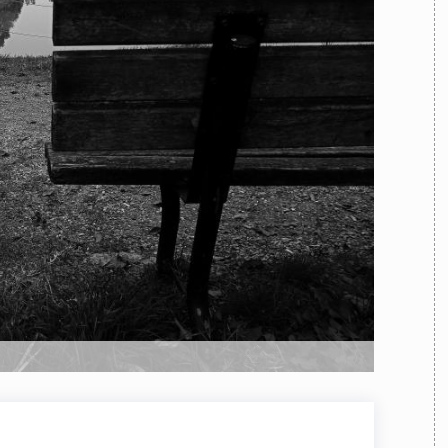
TEAM
AZIONE
COMITATO SCIENTIFICO
AUTORI
CURATORI
FOTOGRAFI
PARTNER
C
EXTRA
CODICI
RUBRICHE
LIBRI
PROCEEDINGS
PUBBLICITÀ
CONTATTI
SOCIAL MEDIA