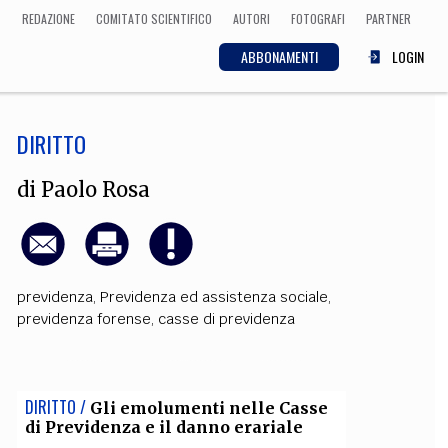
REDAZIONE
COMITATO SCIENTIFICO
AUTORI
FOTOGRAFI
PARTNER
ABBONAMENTI
LOGIN
DIRITTO
SCIENZA
ECONOMIA
Matematica, Fisica,
di
Paolo Rosa
Biologia, Cifrematica,
Medicina
previdenza
,
Previdenza ed assistenza sociale
,
CULTURA
previdenza forense
,
casse di previdenza
 Cinema, Musica,
Letteratura
DIRITTO /
Gli emolumenti nelle Casse
di Previdenza e il danno erariale