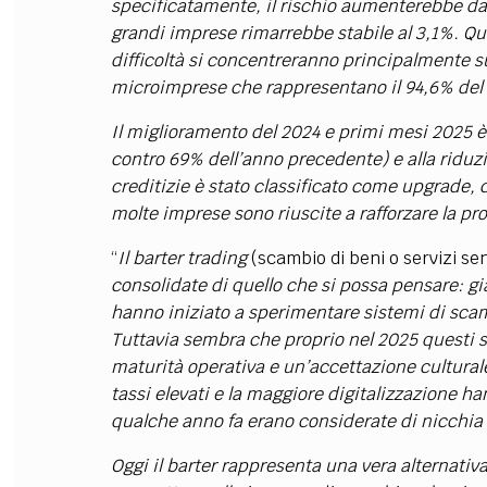
specificatamente, il rischio aumenterebbe dal
grandi imprese rimarrebbe stabile al 3,1%. Q
difficoltà si concentreranno principalmente sul
microimprese che rappresentano il 94,6% del t
Il miglioramento del 2024 e primi mesi 2025 è
contro 69% dell’anno precedente) e alla riduzio
creditizie è stato classificato come upgrade,
molte imprese sono riuscite a rafforzare la pro
“
Il barter trading
(scambio di beni o servizi se
consolidate di quello che si possa pensare: già
hanno iniziato a sperimentare sistemi di scamb
Tuttavia sembra che proprio nel 2025 questi
maturità operativa e un’accettazione culturale s
tassi elevati e la maggiore digitalizzazione ha
qualche anno fa erano considerate di nicchia 
Oggi il barter rappresenta una vera alternativa