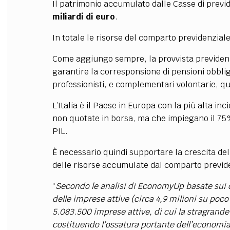
Il patrimonio accumulato dalle Casse di previd
miliardi di euro
.
In totale le risorse del comparto previdenzial
Come aggiungo sempre, la provvista previdenzi
garantire la corresponsione di pensioni obblig
professionisti, e complementari volontarie, q
L’Italia è il Paese in Europa con la più alta i
non quotate in borsa, ma che impiegano il 75% 
PIL.
È necessario quindi supportare la crescita del
delle risorse accumulate dal comparto previd
“
Secondo le analisi di EconomyUp basate sui d
delle imprese attive (circa 4,9 milioni su poco p
5.083.500 imprese attive, di cui la stragrande
costituendo l’ossatura portante dell’economi