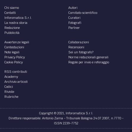
Chi siamo
Autori
Contatti
Comitato scientifico
Inforomatica S.r.l.
Curatori
La nostra storia
Fotografi
Redazione
Partner
Pubblicità
Avvertenze legali
Collaborazioni
Contestazioni
Recensioni
Note legali
Sei un fotografo?
Privacy Policy
Norme redazionali generali
Cookie Policy
Regole per invio e referaggio
RSS contributi
Academy
Archivio articoli
Codici
Riviste
Rubriche
Copyright © 2021, Inforomatica S.r.l.
Direttore responsabile: Antonio Zama - Tribunale Bologna 24.07.2007, n.7770 -
ISSN 2239-7752