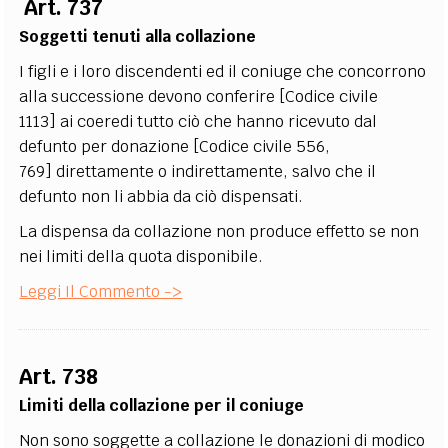
Art. 737
EXTRA
Soggetti tenuti alla collazione
CODICI
RUBRICHE
LIBRI
PROCEEDINGS
PUBBLICITÀ
CONTATTI
I figli e i loro discendenti ed il coniuge che concorrono
alla successione devono conferire [Codice civile
SOCIAL MEDIA
1113] ai coeredi tutto ciò che hanno ricevuto dal
defunto per donazione [Codice civile 556,
769] direttamente o indirettamente, salvo che il
defunto non li abbia da ciò dispensati.
La dispensa da collazione non produce effetto se non
nei limiti della quota disponibile.
Leggi Il Commento ->
Art. 738
Limiti della collazione per il coniuge
Non sono soggette a collazione le donazioni di modico