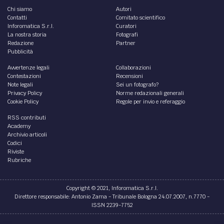
Chi siamo
Autori
Contatti
Comitato scientifico
Inforomatica S.r.l.
Curatori
La nostra storia
Fotografi
Redazione
Partner
Pubblicità
Avvertenze legali
Collaborazioni
Contestazioni
Recensioni
Note legali
Sei un fotografo?
Privacy Policy
Norme redazionali generali
Cookie Policy
Regole per invio e referaggio
RSS contributi
Academy
Archivio articoli
Codici
Riviste
Rubriche
Copyright © 2021, Inforomatica S.r.l.
Direttore responsabile: Antonio Zama - Tribunale Bologna 24.07.2007, n.7770 -
ISSN 2239-7752