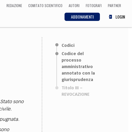
REDAZIONE
COMITATO SCIENTIFICO
AUTORI
FOTOGRAFI
PARTNER
ABBONAMENTI
LOGIN
SCIENZA
Codici
ECONOMIA
Matematica, Fisica,
Codice del
Biologia, Cifrematica,
processo
Medicina
amministrativo
annotato con la
giurisprudenza
Titolo III –
CULTURA
REVOCAZIONE
 Stato sono
 Cinema, Musica,
Letteratura
ivile.
mpugnata.
ssono