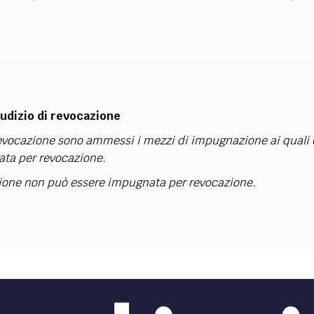
TEAM
AZIONE
COMITATO SCIENTIFICO
AUTORI
CURATORI
FOTOGRAFI
PARTNER
C
EXTRA
CODICI
RUBRICHE
LIBRI
PROCEEDINGS
PUBBLICITÀ
CONTATTI
udizio di revocazione
SOCIAL MEDIA
revocazione sono ammessi i mezzi di impugnazione ai quali 
ata per revocazione.
zione non può essere impugnata per revocazione.