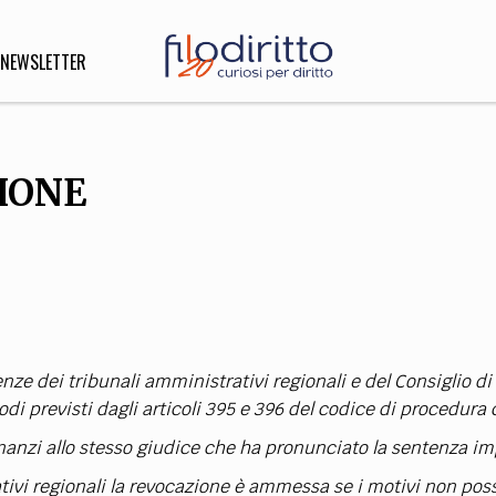
NEWSLETTER
ZIONE
DIRITTO
lità,
o, Esteri
SOFIA
INNOVAZIONE
nze dei tribunali amministrativi regionali e del Consiglio di
che,
Scienze informatiche,
Arte,
ligione
Architettura, Ingegneria
i previsti dagli articoli 395 e 396 del codice di procedura c
inanzi allo stesso giudice che ha pronunciato la sentenza i
ativi regionali la revocazione è ammessa se i motivi non po