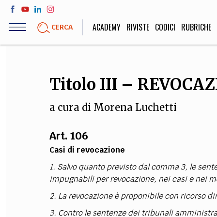
Salta
al
ACADEMY
RIVISTE
CODICI
RUBRICHE
CERCA
contenuto
principale
LIFE STYLE
SOCIETÀ
Titolo III – REVOCA
Sport, Cucina, Viaggi,
Politica, Attua
Moda
Educazione, Lavor
a cura di
Morena Luchetti
Art. 106
STORIA E FILO
Casi di revocazione
1. Salvo quanto previsto dal comma 3, le sente
Scienze stori
umanistiche, Re
impugnabili per revocazione, nei casi e nei mod
2. La revocazione è proponibile con ricorso d
3. Contro le sentenze dei tribunali amministr