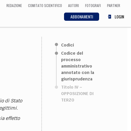
REDAZIONE
COMITATO SCIENTIFICO
AUTORI
FOTOGRAFI
PARTNER
ABBONAMENTI
LOGIN
SCIENZA
Codici
ECONOMIA
Matematica, Fisica,
Codice del
Biologia, Cifrematica,
processo
Medicina
amministrativo
annotato con la
giurisprudenza
Titolo IV –
CULTURA
OPPOSIZIONE DI
TERZO
io di Stato
 Cinema, Musica,
Letteratura
egittimi.
ia effetto