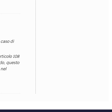
OLLABORA CON NOI
 caso di
rticolo 108
ado, questo
 nel