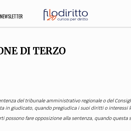
NEWSLETTER
IONE DI TERZO
DIRITTO
lità,
o, Esteri
SOFIA
INNOVAZIONE
ntenza del tribunale amministrativo regionale o del Consigl
che,
Scienze informatiche,
Arte,
ligione
Architettura, Ingegneria
a in giudicato, quando pregiudica i suoi diritti o interessi l
parti possono fare opposizione alla sentenza, quando questa s