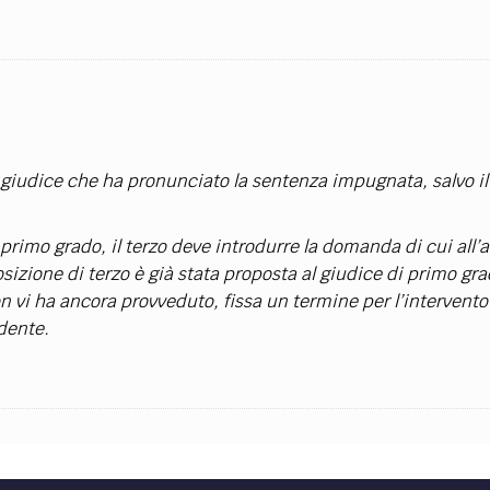
TEAM
AZIONE
COMITATO SCIENTIFICO
AUTORI
CURATORI
FOTOGRAFI
PARTNER
C
EXTRA
CODICI
RUBRICHE
LIBRI
PROCEEDINGS
PUBBLICITÀ
CONTATTI
l giudice che ha pronunciato la sentenza impugnata, salvo il
SOCIAL MEDIA
primo grado, il terzo deve introdurre la domanda di cui all’a
osizione di terzo è già stata proposta al giudice di primo gr
n vi ha ancora provveduto, fissa un termine per l’intervento
edente.