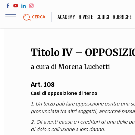
Salta
al
ACADEMY
RIVISTE
CODICI
RUBRICHE
CERCA
contenuto
principale
LIFE STYLE
SOCIETÀ
Titolo IV – OPPOSIZ
Sport, Cucina, Viaggi,
Politica, Attua
Moda
Educazione, Lavor
a cura di
Morena Luchetti
Art. 108
STORIA E FILO
Casi di opposizione di terzo
1. Un terzo può fare opposizione contro una se
Scienze stori
umanistiche, Re
pronunciata tra altri soggetti, ancorché passat
2. Gli aventi causa e i creditori di una delle 
di dolo o collusione a loro danno.