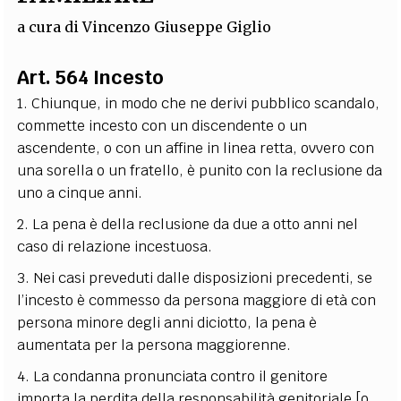
EXTRA
a cura di
Vincenzo Giuseppe Giglio
CODICI
RUBRICHE
LIBRI
PROCEEDINGS
PUBBLICITÀ
CONTATTI
Art. 564 Incesto
SOCIAL MEDIA
1. Chiunque, in modo che ne derivi pubblico scandalo,
commette incesto con un discendente o un
ascendente, o con un affine in linea retta, ovvero con
una sorella o un fratello, è punito con la reclusione da
uno a cinque anni.
2. La pena è della reclusione da due a otto anni nel
caso di relazione incestuosa.
3. Nei casi preveduti dalle disposizioni precedenti, se
l’incesto è commesso da persona maggiore di età con
persona minore degli anni diciotto, la pena è
aumentata per la persona maggiorenne.
4. La condanna pronunciata contro il genitore
importa la perdita della responsabilità genitoriale [o