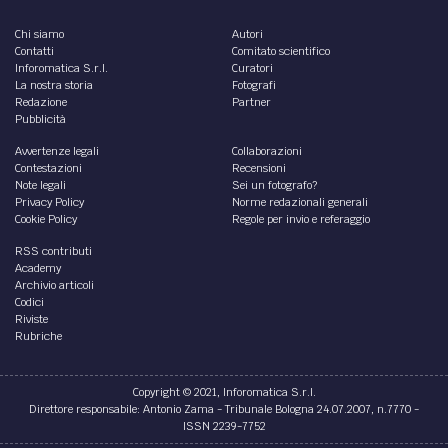
Chi siamo
Autori
Contatti
Comitato scientifico
Inforomatica S.r.l.
Curatori
La nostra storia
Fotografi
Redazione
Partner
Pubblicità
Avvertenze legali
Collaborazioni
Contestazioni
Recensioni
Note legali
Sei un fotografo?
Privacy Policy
Norme redazionali generali
Cookie Policy
Regole per invio e referaggio
RSS contributi
Academy
Archivio articoli
Codici
Riviste
Rubriche
Copyright © 2021, Inforomatica S.r.l.
Direttore responsabile: Antonio Zama - Tribunale Bologna 24.07.2007, n.7770 -
ISSN 2239-7752