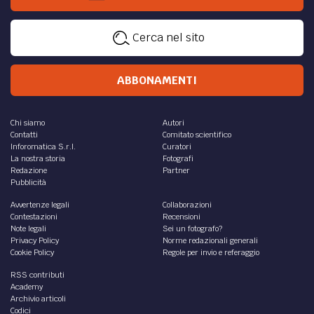
Cerca nel sito
ABBONAMENTI
Chi siamo
Autori
Contatti
Comitato scientifico
Inforomatica S.r.l.
Curatori
La nostra storia
Fotografi
Redazione
Partner
Pubblicità
Avvertenze legali
Collaborazioni
Contestazioni
Recensioni
Note legali
Sei un fotografo?
Privacy Policy
Norme redazionali generali
Cookie Policy
Regole per invio e referaggio
RSS contributi
Academy
Archivio articoli
Codici