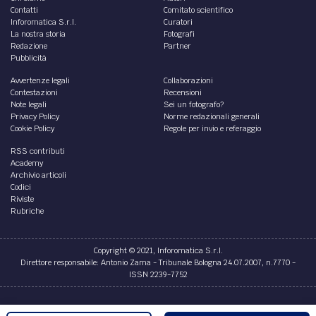
Contatti
Comitato scientifico
Inforomatica S.r.l.
Curatori
La nostra storia
Fotografi
Redazione
Partner
Pubblicità
Avvertenze legali
Collaborazioni
Contestazioni
Recensioni
Note legali
Sei un fotografo?
Privacy Policy
Norme redazionali generali
Cookie Policy
Regole per invio e referaggio
RSS contributi
Academy
Archivio articoli
Codici
Riviste
Rubriche
Copyright © 2021, Inforomatica S.r.l.
Direttore responsabile: Antonio Zama - Tribunale Bologna 24.07.2007, n.7770 -
ISSN 2239-7752
Credits