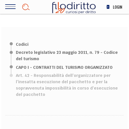
Salta
LOGIN
al
contenuto
DIRITTO
principale
ECONOMIA
SOCIETÀ
Codici
MEDICINA
Decreto legislativo 23 maggio 2011, n. 79 - Codice
SCIENZA
del turismo
STORIA E FILOSOFIA
CAPO I - CONTRATTI DEL TURISMO ORGANIZZATO
INNOVAZIONE
Art. 42 - Responsabilità dell’organizzatore per
ALTRO
l’inesatta esecuzione del pacchetto e per la
sopravvenuta impossibilità in corso d’esecuzione
del pacchetto
TEAM
FILODIRITTO
REDAZIONE
COMITATO SCIENTIFICO
AUTORI
CURATORI
FOTOGRAFI
PARTNER
COLLABORA CON NOI