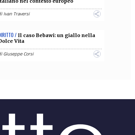
italiano nel contesto europeo
di
Ivan Traversi
DIRITTO /
Il caso Bebawi: un giallo nella
Dolce Vita
di
Giuseppe Corsi