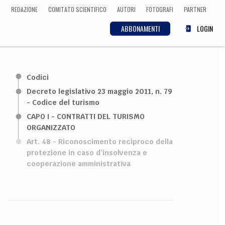
REDAZIONE
COMITATO SCIENTIFICO
AUTORI
FOTOGRAFI
PARTNER
ABBONAMENTI
LOGIN
SCIENZA
Codici
ECONOMIA
Matematica, Fisica,
Decreto legislativo 23 maggio 2011, n. 79
Biologia, Cifrematica,
- Codice del turismo
Medicina
CAPO I - CONTRATTI DEL TURISMO
ORGANIZZATO
Art. 48 - Riconoscimento reciproco della
protezione in caso d’insolvenza e
CULTURA
cooperazione amministrativa
 Cinema, Musica,
Letteratura