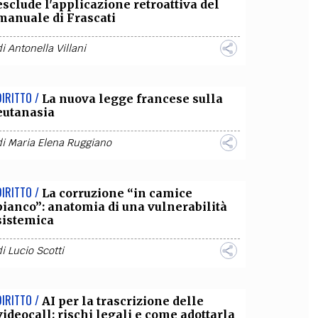
esclude l'applicazione retroattiva del
manuale di Frascati
di
Antonella Villani
DIRITTO /
La nuova legge francese sulla
eutanasia
di
Maria Elena Ruggiano
DIRITTO /
La corruzione “in camice
bianco”: anatomia di una vulnerabilità
sistemica
di
Lucio Scotti
DIRITTO /
AI per la trascrizione delle
videocall: rischi legali e come adottarla