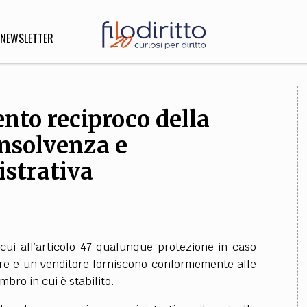
NEWSLETTER
nto reciproco della
DIRITTO
lità,
insolvenza e
o, Esteri
strativa
SOFIA
INNOVAZIONE
che,
Scienze informatiche,
Arte,
 cui all’articolo 47 qualunque protezione in caso
ligione
Architettura, Ingegneria
ore e un venditore forniscono conformemente alle
bro in cui è stabilito.