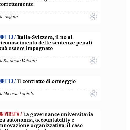
correttamente
di
iusgate
DIRITTO /
Italia-Svizzera, il no al
riconoscimento delle sentenze penali
può essere impugnato
di
Samuele Valente
DIRITTO /
Il contratto di ormeggio
di
Micaela Lopinto
UNIVERSITÀ /
La governance universitaria
tra autonomia, accountability e
innovazione organizzativa: il caso