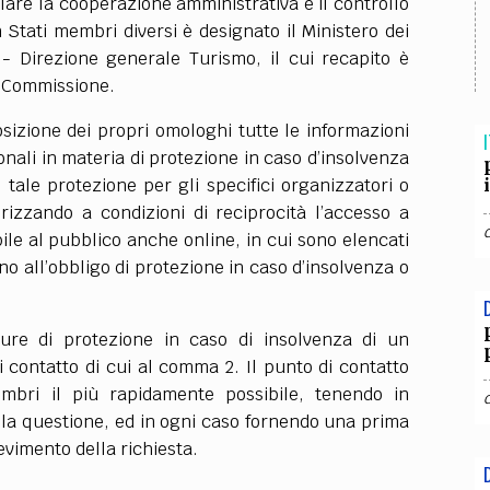
lare la cooperazione amministrativa e il controllo
TEAM
n Stati membri diversi è designato il Ministero dei
AZIONE
COMITATO SCIENTIFICO
AUTORI
CURATORI
FOTOGRAFI
PARTNER
C
o - Direzione generale Turismo, il cui recapito è
la Commissione.
EXTRA
osizione dei propri omologhi tutte le informazioni
I
CODICI
RUBRICHE
LIBRI
PROCEEDINGS
PUBBLICITÀ
CONTATTI
onali in materia di protezione in caso d’insolvenza
e tale protezione per gli specifici organizzatori o
SOCIAL MEDIA
torizzando a condizioni di reciprocità l’accesso a
ile al pubblico anche online, in cui sono elencati
no all’obbligo di protezione in caso d’insolvenza o
re di protezione in caso di insolvenza di un
 contatto di cui al comma 2. Il punto di contatto
membri il più rapidamente possibile, tenendo in
lla questione, ed in ogni caso fornendo una prima
cevimento della richiesta.