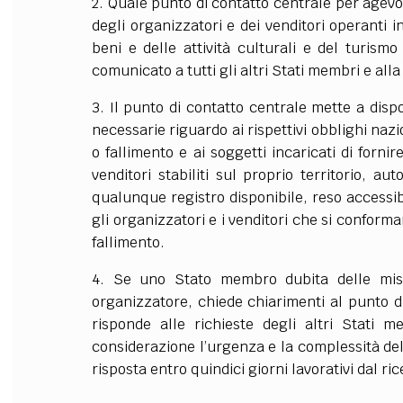
2. Quale punto di contatto centrale per agevo
degli organizzatori e dei venditori operanti i
FILODIRITTO
RED
beni e delle attività culturali e del turism
comunicato a tutti gli altri Stati membri e al
3. Il punto di contatto centrale mette a disp
necessarie riguardo ai rispettivi obblighi nazi
o fallimento e ai soggetti incaricati di fornir
venditori stabiliti sul proprio territorio, au
qualunque registro disponibile, reso accessib
gli organizzatori e i venditori che si conforma
fallimento.
4. Se uno Stato membro dubita delle misu
organizzatore, chiede chiarimenti al punto di
risponde alle richieste degli altri Stati 
considerazione l’urgenza e la complessità de
risposta entro quindici giorni lavorativi dal ri