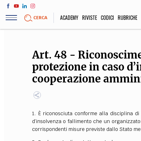
Salta
al
ACADEMY
RIVISTE
CODICI
RUBRICHE
CERCA
contenuto
principale
LIFE STYLE
SOCIETÀ
Art. 48 - Riconoscime
Sport, Cucina, Viaggi,
Politica, Attua
protezione in caso d’
Moda
Educazione, Lavor
cooperazione ammini
STORIA E FILO
Scienze stori
1. È riconosciuta conforme alla disciplina di
umanistiche, Re
d’insolvenza o fallimento che un organizzat
corrispondenti misure previste dallo Stato mem