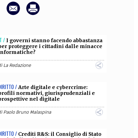
OLLABORA CON NOI
T /
I governi stanno facendo abbastanza
per proteggere i cittadini dalle minacce
informatiche?
di
La Redazione
DIRITTO /
Arte digitale e cybercrime:
profili normativi, giurisprudenziali e
prospettive nel digitale
di
Paolo Bruno Malaspina
DIRITTO /
Crediti R&S: il Consiglio di Stato