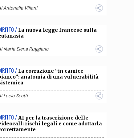
di
Antonella Villani
DIRITTO /
La nuova legge francese sulla
eutanasia
di
Maria Elena Ruggiano
DIRITTO /
La corruzione “in camice
bianco”: anatomia di una vulnerabilità
sistemica
di
Lucio Scotti
DIRITTO /
AI per la trascrizione delle
videocall: rischi legali e come adottarla
correttamente