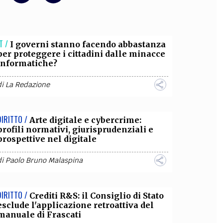
OLLABORA CON NOI
T /
I governi stanno facendo abbastanza
per proteggere i cittadini dalle minacce
informatiche?
di
La Redazione
DIRITTO /
Arte digitale e cybercrime:
profili normativi, giurisprudenziali e
prospettive nel digitale
di
Paolo Bruno Malaspina
DIRITTO /
Crediti R&S: il Consiglio di Stato
esclude l'applicazione retroattiva del
manuale di Frascati