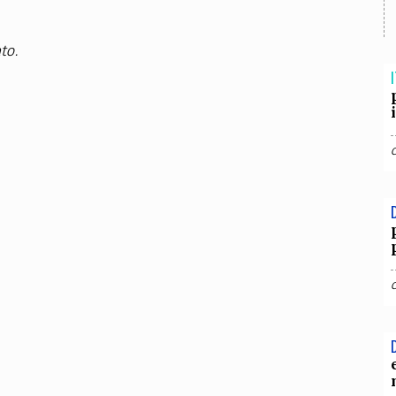
TEAM
AZIONE
COMITATO SCIENTIFICO
AUTORI
CURATORI
FOTOGRAFI
PARTNER
C
to.
I
EXTRA
CODICI
RUBRICHE
LIBRI
PROCEEDINGS
PUBBLICITÀ
CONTATTI
SOCIAL MEDIA