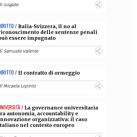
di
iusgate
DIRITTO /
Italia-Svizzera, il no al
riconoscimento delle sentenze penali
può essere impugnato
di
Samuele Valente
DIRITTO /
Il contratto di ormeggio
di
Micaela Lopinto
UNIVERSITÀ /
La governance universitaria
tra autonomia, accountability e
innovazione organizzativa: il caso
italiano nel contesto europeo