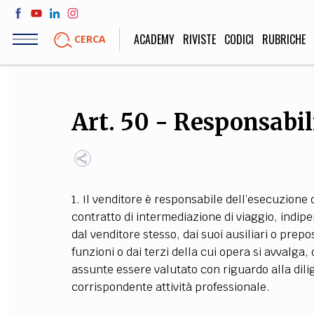
Salta
al
ACADEMY
RIVISTE
CODICI
RUBRICHE
CERCA
contenuto
principale
LIFE STYLE
SOCIETÀ
Art. 50 - Responsabil
Sport, Cucina, Viaggi,
Politica, Attua
Moda
Educazione, Lavor
1. Il venditore è responsabile dell’esecuzione 
STORIA E FILO
contratto di intermediazione di viaggio, indip
dal venditore stesso, dai suoi ausiliari o prep
Scienze stori
funzioni o dai terzi della cui opera si avvalg
umanistiche, Re
assunte essere valutato con riguardo alla dilig
corrispondente attività professionale.