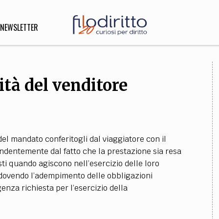
NEWSLETTER
ità del venditore
DIRITTO
lità,
o, Esteri
del mandato conferitogli dal viaggiatore con il
SOFIA
INNOVAZIONE
endentemente dal fatto che la prestazione sia resa
osti quando agiscono nell’esercizio delle loro
che,
Scienze informatiche,
Arte,
a, dovendo l’adempimento delle obbligazioni
ligione
Architettura, Ingegneria
enza richiesta per l’esercizio della