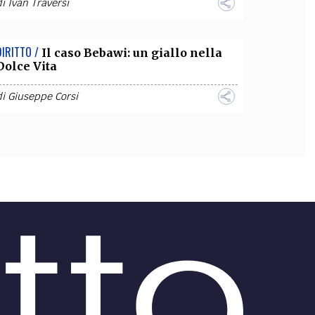
di
Ivan Traversi
DIRITTO /
Il caso Bebawi: un giallo nella
Dolce Vita
di
Giuseppe Corsi