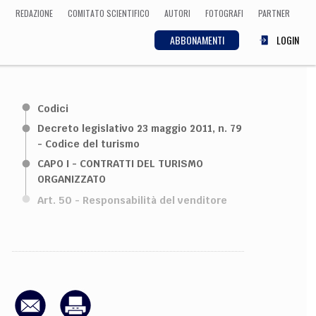
REDAZIONE
COMITATO SCIENTIFICO
AUTORI
FOTOGRAFI
PARTNER
ABBONAMENTI
LOGIN
SCIENZA
Codici
ECONOMIA
Matematica, Fisica,
Decreto legislativo 23 maggio 2011, n. 79
Biologia, Cifrematica,
- Codice del turismo
Medicina
CAPO I - CONTRATTI DEL TURISMO
ORGANIZZATO
Art. 50 - Responsabilità del venditore
CULTURA
 Cinema, Musica,
Letteratura