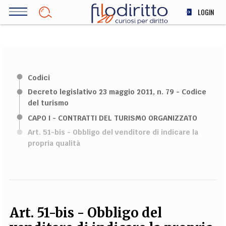
Salta
LOGIN
al
contenuto
DIRITTO
principale
ECONOMIA
SOCIETÀ
Codici
MEDICINA
Decreto legislativo 23 maggio 2011, n. 79 - Codice
SCIENZA
del turismo
STORIA E FILOSOFIA
CAPO I - CONTRATTI DEL TURISMO ORGANIZZATO
INNOVAZIONE
Art. 51-bis - Obbligo del venditore di indicare la
ALTRO
propria qualità
TEAM
FILODIRITTO
REDAZIONE
COMITATO SCIENTIFICO
AUTORI
CURATORI
FOTOGRAFI
PARTNER
COLLABORA CON NOI
Art. 51-bis - Obbligo del