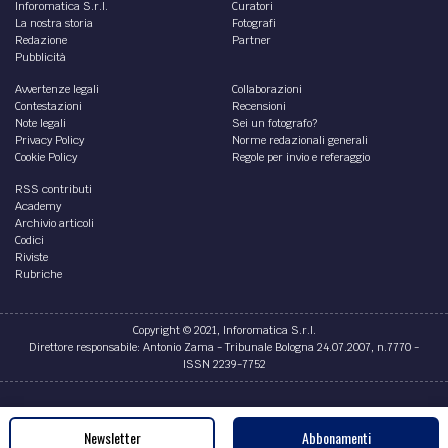
Inforomatica S.r.l.
Curatori
La nostra storia
Fotografi
Redazione
Partner
Pubblicità
Avvertenze legali
Collaborazioni
Contestazioni
Recensioni
Note legali
Sei un fotografo?
Privacy Policy
Norme redazionali generali
Cookie Policy
Regole per invio e referaggio
RSS contributi
Academy
Archivio articoli
Codici
Riviste
Rubriche
Copyright © 2021, Inforomatica S.r.l.
Direttore responsabile: Antonio Zama - Tribunale Bologna 24.07.2007, n.7770 -
ISSN 2239-7752
Credits
Newsletter
Abbonamenti