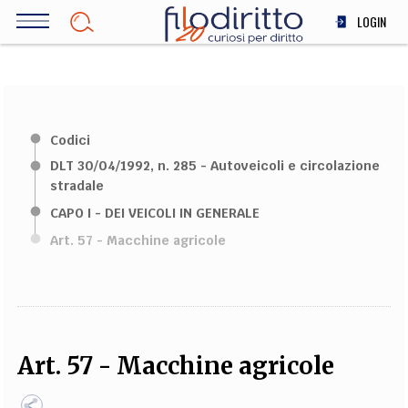
Salta
LOGIN
al
contenuto
DIRITTO
principale
ECONOMIA
SOCIETÀ
Codici
MEDICINA
DLT 30/04/1992, n. 285 - Autoveicoli e circolazione
SCIENZA
stradale
STORIA E FILOSOFIA
CAPO I - DEI VEICOLI IN GENERALE
INNOVAZIONE
Art. 57 - Macchine agricole
ALTRO
TEAM
FILODIRITTO
REDAZIONE
COMITATO SCIENTIFICO
AUTORI
CURATORI
Art. 57 - Macchine agricole
FOTOGRAFI
PARTNER
COLLABORA CON NOI