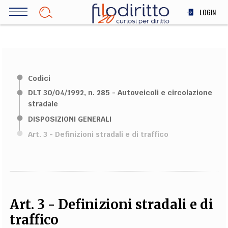
Salta
LOGIN
al
contenuto
DIRITTO
principale
ECONOMIA
SOCIETÀ
Codici
MEDICINA
DLT 30/04/1992, n. 285 - Autoveicoli e circolazione
SCIENZA
stradale
STORIA E FILOSOFIA
DISPOSIZIONI GENERALI
INNOVAZIONE
Art. 3 - Definizioni stradali e di traffico
ALTRO
TEAM
FILODIRITTO
REDAZIONE
COMITATO SCIENTIFICO
AUTORI
CURATORI
Art. 3 - Definizioni stradali e di
FOTOGRAFI
PARTNER
COLLABORA CON NOI
traffico