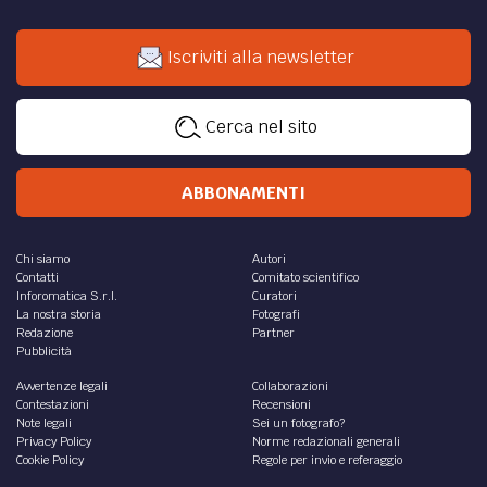
Iscriviti alla newsletter
Cerca nel sito
ABBONAMENTI
Chi siamo
Autori
Contatti
Comitato scientifico
Inforomatica S.r.l.
Curatori
La nostra storia
Fotografi
Redazione
Partner
Pubblicità
Avvertenze legali
Collaborazioni
Contestazioni
Recensioni
Note legali
Sei un fotografo?
Privacy Policy
Norme redazionali generali
Cookie Policy
Regole per invio e referaggio