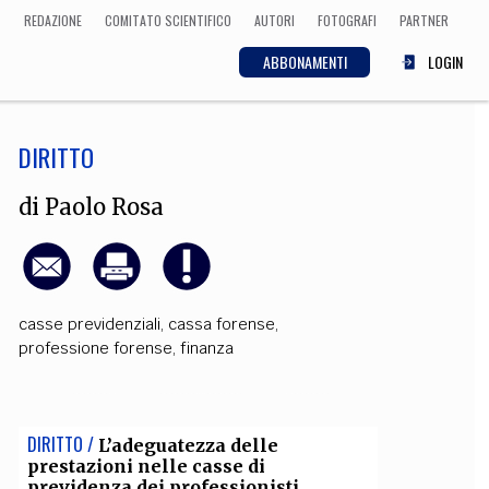
REDAZIONE
COMITATO SCIENTIFICO
AUTORI
FOTOGRAFI
PARTNER
ABBONAMENTI
LOGIN
DIRITTO
SCIENZA
ECONOMIA
Matematica, Fisica,
di
Paolo Rosa
Biologia, Cifrematica,
Medicina
casse previdenziali
,
cassa forense
,
CULTURA
professione forense
,
finanza
 Cinema, Musica,
Letteratura
DIRITTO /
L’adeguatezza delle
prestazioni nelle casse di
previdenza dei professionisti