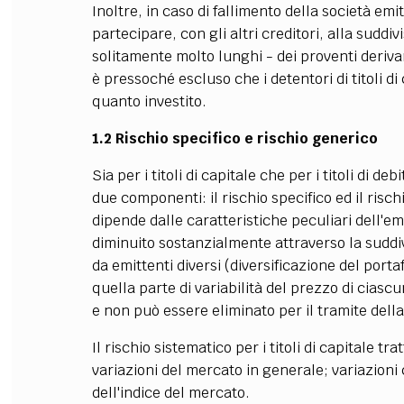
Inoltre, in caso di fallimento della società emit
partecipare, con gli altri creditori, alla sudd
solitamente molto lunghi - dei proventi derivan
è pressoché escluso che i detentori di titoli di
quanto investito.
1.2 Rischio specifico e rischio generico
Sia per i titoli di capitale che per i titoli di 
due componenti: il rischio specifico ed il risch
dipende dalle caratteristiche peculiari dell'em
diminuito sostanzialmente attraverso la suddiv
da emittenti diversi (diversificazione del port
quella parte di variabilità del prezzo di ciasc
e non può essere eliminato per il tramite della
Il rischio sistematico per i titoli di capitale t
variazioni del mercato in generale; variazioni
dell'indice del mercato.