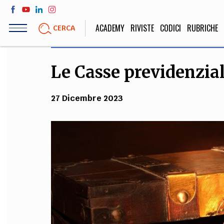
Salta
al
ACADEMY
RIVISTE
CODICI
RUBRICHE
CERCA
contenuto
principale
Le Casse previdenzial
LIFE STYLE
SOCIETÀ
Sport, Cucina, Viaggi,
Politica, Attua
27 Dicembre 2023
Moda
Educazione, Lavor
STORIA E FILO
Scienze stori
umanistiche, Re