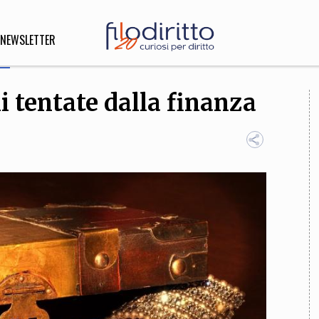
NEWSLETTER
i tentate dalla finanza
DIRITTO
lità,
o, Esteri
SOFIA
INNOVAZIONE
che,
Scienze informatiche,
Arte,
ligione
Architettura, Ingegneria