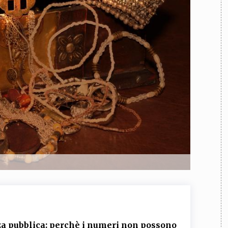
TEAM
AZIONE
COMITATO SCIENTIFICO
AUTORI
CURATORI
FOTOGRAFI
PARTNER
C
EXTRA
CODICI
RUBRICHE
LIBRI
PROCEEDINGS
PUBBLICITÀ
CONTATTI
SOCIAL MEDIA
anza pubblica: perchè i numeri non possono