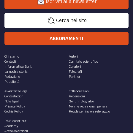
Iscriviti alla newsletter
Cerca nel sito
ABBONAMENTI
Chi siamo
Autori
Contatti
Comitato scientifico
Inforomatica S.r.l.
Curatori
La nostra storia
Fotografi
Redazione
Partner
Pubblicità
Avvertenze legali
Collaborazioni
Contestazioni
Recensioni
Note legali
Sei un fotografo?
Privacy Policy
Norme redazionali generali
Cookie Policy
Regole per invio e referaggio
RSS contributi
Academy
Archivio articoli