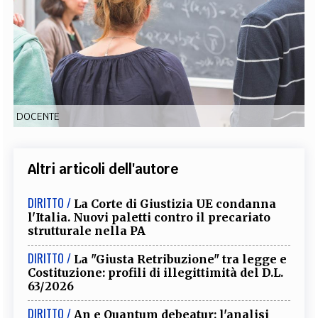
EXTRA
CODICI
RUBRICHE
LIBRI
PROCEEDINGS
PUBBLICITÀ
CONTATTI
SOCIAL MEDIA
DOCENTE
Altri articoli dell'autore
DIRITTO /
La Corte di Giustizia UE condanna
l'Italia. Nuovi paletti contro il precariato
strutturale nella PA
DIRITTO /
La "Giusta Retribuzione" tra legge e
Costituzione: profili di illegittimità del D.L.
63/2026
DIRITTO /
An e Quantum debeatur: l'analisi