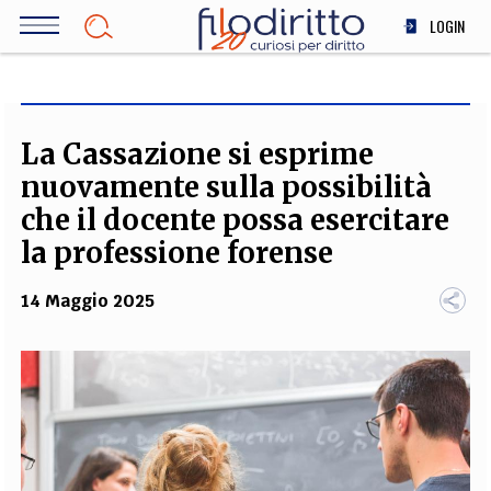
Salta
LOGIN
al
contenuto
DIRITTO
principale
ECONOMIA
SOCIETÀ
La Cassazione si esprime
MEDICINA
nuovamente sulla possibilità
SCIENZA
che il docente possa esercitare
STORIA E FILOSOFIA
la professione forense
INNOVAZIONE
14 Maggio 2025
ALTRO
TEAM
FILODIRITTO
REDAZIONE
COMITATO SCIENTIFICO
AUTORI
CURATORI
FOTOGRAFI
PARTNER
COLLABORA CON NOI