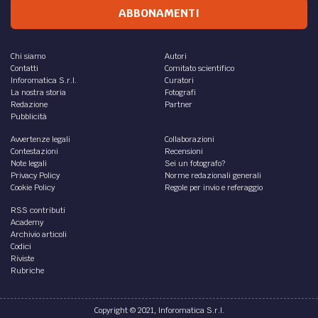
ABBONAMENTI
Chi siamo
Autori
Contatti
Comitato scientifico
Inforomatica S.r.l.
Curatori
La nostra storia
Fotografi
Redazione
Partner
Pubblicità
Avvertenze legali
Collaborazioni
Contestazioni
Recensioni
Note legali
Sei un fotografo?
Privacy Policy
Norme redazionali generali
Cookie Policy
Regole per invio e referaggio
RSS contributi
Academy
Archivio articoli
Codici
Riviste
Rubriche
Copyright © 2021, Inforomatica S.r.l.