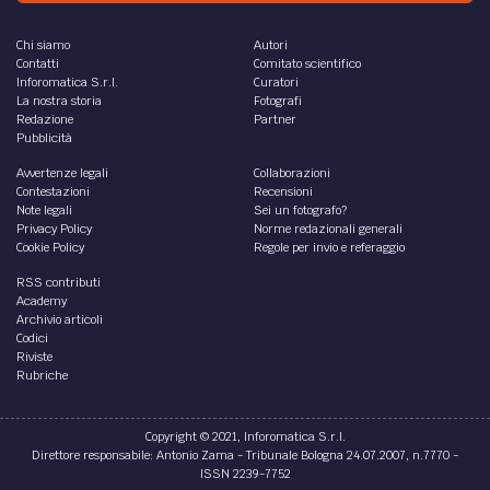
Sospensione del CNF per avvocato d'ufficio: non aveva
partecipato a due udienze
di
Riccardo Radi
DIRITTO /
L'avvocato che non paga l’affitto di
studio sospeso per 2 mesi
Lo stato di bisogno non attenua la sanzione disciplinare
per l’inadempimento delle obbligazioni nei confronti dei
terzi
di
Riccardo Radi
STORIA /
Giorgio Ambrosoli: un uomo lasciato
solo, ricordo e intervista al figlio Umberto
Ricordare Giorgio Ambrosoli è un onore e un dovere.
di
Riccardo Radi
DIRITTO /
L’ Avvocato può difendere chi sa