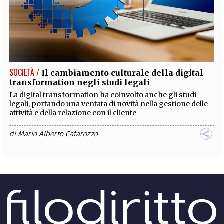
SOCIETÀ /
Il cambiamento culturale della digital
transformation negli studi legali
La digital transformation ha coinvolto anche gli studi
legali, portando una ventata di novità nella gestione delle
attività e della relazione con il cliente
di
Mario Alberto Catarozzo
LETTERATURA /
150 anni dalla morte di Alessandro
Manzoni
In occasione dei 150 anni dalla morte di Alessandro
Manzoni, proponiamo uno scritto che analizza il ruolo
che diede all'avvocato nei Promessi Sposi