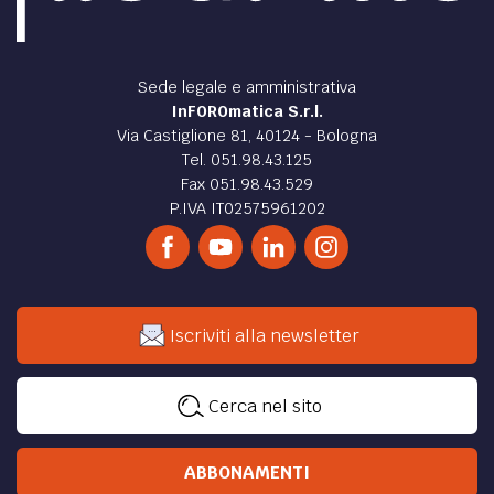
di
Andrea Valentinotti
SOCIETÀ /
Aumentare la competitività dello studio
legale: il capitale intellettuale
Il professionista legale è sempre più un imprenditore e lo
studio una azienda, ma l’attività intellettuale resta il centro
di tutto.
di
Mario Alberto Catarozzo
SOCIETÀ /
Come gestire i conflitti nello studio
legale
il conflitto di cui parliamo non riguarda la sfera “tecnica”
della professione bensì la sfera interna dello studio
di
Mario Alberto Catarozzo
DIRITTO /
Avvocato d’ufficio sospeso per 2 mesi
per aver “bucato” due udienze