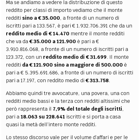
Ma se andiamo a vedere la distribuzione di questo
reddito per classi di importo vediamo che il monte
redditi
sino a € 35.000
, a fronte di un numero di
iscritti pari a 133.567, è pari € 1.932.706.391 che da un
reddito medio di € 14.470
mentre il monte redditi
che va da
€ 35.000 a 121.900
è pari a €
3.910.816.068, a fronte di un numero di iscritti pari a
123.372, con un
reddito medio di € 31.699
. Il monte
redditi
da € 121.900 sino a maggiore di 500.000
è
pari a € 5.395.691.686, a fronte di un numero di iscritti
pari a 17.197, con reddito medio di
€ 313.758
.
Abbiamo quindi tre avvocature, una povera, una con
redditi medio bassi e la terza con redditi altissimi che
però rappresenta il
7,9% del totale degli iscritti
,
pari a
18.063 su 228.641
iscritti e si porta a casa
quasi la metà dell’intero monte redditi.
Lo stesso discorso vale per il volume d’affari e per le