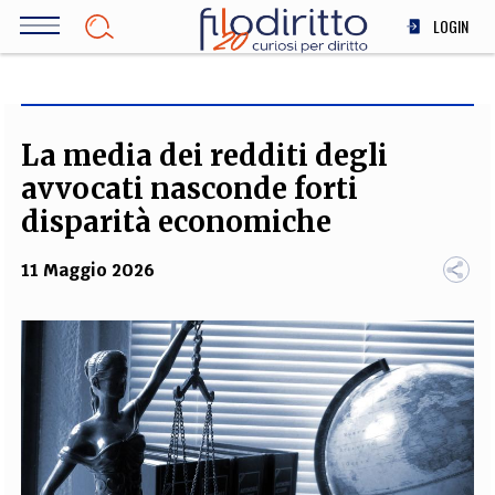
Salta
LOGIN
al
contenuto
DIRITTO
principale
ECONOMIA
SOCIETÀ
La media dei redditi degli
MEDICINA
avvocati nasconde forti
SCIENZA
disparità economiche
STORIA E FILOSOFIA
11 Maggio 2026
INNOVAZIONE
ALTRO
TEAM
FILODIRITTO
REDAZIONE
COMITATO SCIENTIFICO
AUTORI
CURATORI
FOTOGRAFI
PARTNER
COLLABORA CON NOI