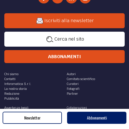
Iscriviti alla newsletter
Cerca nel sito
ABBONAMENTI
Chi siamo
Autori
Contatti
Comitato scientifico
Inforomatica S.r.l.
Curatori
La nostra storia
Fotografi
Redazione
Partner
Pubblicità
Avvertenze legali
Collaborazioni
Contestazioni
Recensioni
Newsletter
Abbonamenti
Note legali
Sei un fotografo?
Privacy Policy
Norme redazionali generali
Cookie Policy
Regole per invio e referaggio