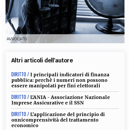
EXTRA
CODICI
RUBRICHE
LIBRI
PROCEEDINGS
PUBBLICITÀ
CONTATTI
SOCIAL MEDIA
AVVOCATO
Altri articoli dell'autore
DIRITTO /
I principali indicatori di finanza
pubblica: perchè i numeri non possono
essere manipolati per fini elettorali
DIRITTO /
L'ANIA - Associazione Nazionale
Imprese Assicurative e il SSN
DIRITTO /
L’applicazione del principio di
onnicomprensività del trattamento
economico