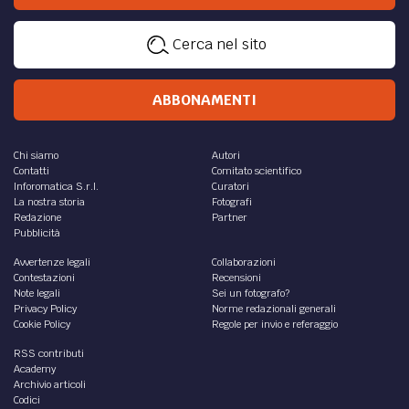
Cerca nel sito
ABBONAMENTI
Chi siamo
Autori
Contatti
Comitato scientifico
Inforomatica S.r.l.
Curatori
La nostra storia
Fotografi
Redazione
Partner
Pubblicità
Avvertenze legali
Collaborazioni
Contestazioni
Recensioni
Note legali
Sei un fotografo?
Privacy Policy
Norme redazionali generali
Cookie Policy
Regole per invio e referaggio
RSS contributi
Academy
Archivio articoli
Codici