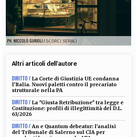
EXTRA
CODICI
RUBRICHE
LIBRI
PROCEEDINGS
PUBBLICITÀ
CONTATTI
SOCIAL MEDIA
PH. NICCOLÒ GURIOLI
/
SCORCI SERALI
Altri articoli dell'autore
DIRITTO /
La Corte di Giustizia UE condanna
l'Italia. Nuovi paletti contro il precariato
strutturale nella PA
DIRITTO /
La "Giusta Retribuzione" tra legge e
Costituzione: profili di illegittimità del D.L.
63/2026
DIRITTO /
An e Quantum debeatur: l'analisi
del Tribunale di Salerno sul CIA per