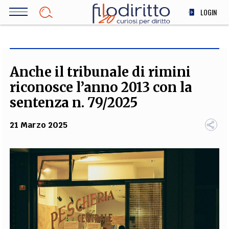
Salta
LOGIN
al
contenuto
DIRITTO
principale
ECONOMIA
SOCIETÀ
Anche il tribunale di rimini
MEDICINA
riconosce l’anno 2013 con la
SCIENZA
sentenza n. 79/2025
STORIA E FILOSOFIA
21 Marzo 2025
INNOVAZIONE
ALTRO
TEAM
FILODIRITTO
REDAZIONE
COMITATO SCIENTIFICO
AUTORI
CURATORI
FOTOGRAFI
PARTNER
COLLABORA CON NOI